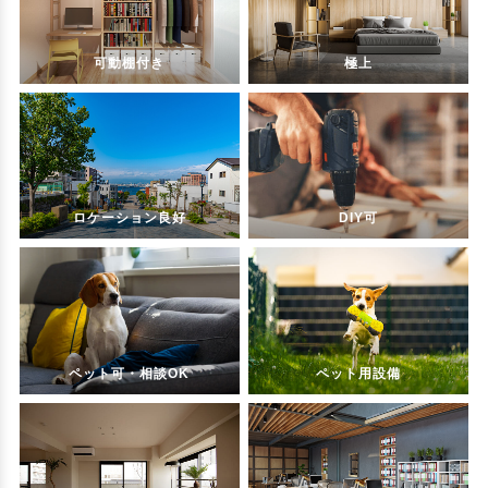
可動棚付き
極上
ロケーション良好
DIY可
ペット可・相談OK
ペット用設備