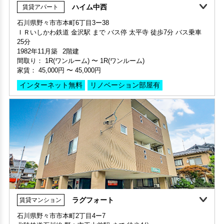
ＩＲいしかわ鉄道 金沢駅 まで バス停 太平寺 徒歩7分 バス乗車
申込済
部屋号数 203号室
25分
家賃 37,000円・共益費 3,700円
1982年11月築
2階建
階数 2階
間取り：
1R(ワンルーム)
〜
1R(ワンルーム)
間取り 1K・専有面積 32㎡
家賃：
45,000円
〜
45,000円
敷金 - ・礼金 -
インターネット無料
リノベーション部屋有
保証人不要・代行
インターネット無料
ラグフォート
賃貸マンション
360°案内
動画案内
石川県野々市市本町2丁目4ー7
北陸鉄道石川線 野々市工大前駅 まで 徒歩4分
部屋号数 203号室
2015年09月築
3階建
家賃 45,000円・共益費 3,000円
間取り：
1LDK
〜
1LDK
階数 2階