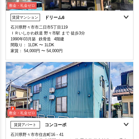
ドリーム6
賃貸マンション
敷金・礼金ゼロ
360°案内
石川県野々市市二日市5丁目119
ＩＲいしかわ鉄道 野々市駅 まで 徒歩3分
部屋号数 A205号室
1990年03月築
鉄骨造
4階建
家賃 58,000円・共益費 4,000円
間取り：
1LDK
〜
1LDK
階数 2階
家賃：
54,000円
〜
54,000円
間取り 1LDK・専有面積 33.54㎡
敷金 - ・礼金 -
保証人不要・代行
インターネット無料
敷金・礼金ゼロ
コンコーポ
賃貸アパート
敷金・礼金ゼロ
360°案内
石川県野々市市住吉町16－41
ＩＲいしかわ鉄道 金沢駅 まで バス停 工大前 徒歩11分 バス乗車
部屋号数 4E号室
30分
家賃 54,000円・共益費 3,000円
1987年04月築
木造
2階建
階数 4階