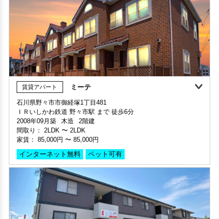
ミーテ
賃貸アパート
360°案内
石川県野々市市御経塚1丁目481
敷金・礼金ゼロ
ＩＲいしかわ鉄道 野々市駅 まで 徒歩6分
部屋号数 B106号室
2008年09月築
木造
2階建
家賃 50,000円・共益費 4,000円
部屋号数 203号室
間取り：
2LDK
〜
2LDK
階数 1階
家賃 27,000円・共益費 3,000円
家賃：
85,000円
〜
85,000円
間取り 1R(ワンルーム)・専有面積 27.11㎡
階数 2階
敷金 2ヶ月 ・礼金 -
インターネット無料
ペット可有
間取り 1K・専有面積 19.44㎡
敷金 - ・礼金 -
保証人不要・代行
インターネット無料
インターネット無料(Wi-Fi)
保証人不要・代行
インターネット無料
家具・家電付き