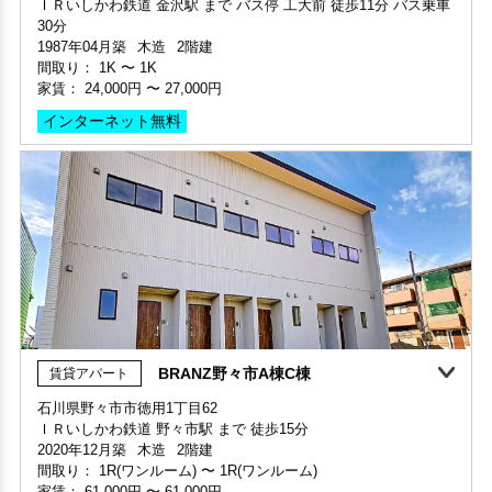
間取り：
1K
〜
1K
間取り 1LDK・専有面積 42.93㎡
家賃：
24,000円
〜
27,000円
敷金 - ・礼金 -
インターネット無料
保証人不要・代行
BRANZ野々市A棟C棟
賃貸アパート
敷金・礼金ゼロ
石川県野々市市徳用1丁目62
ＩＲいしかわ鉄道 野々市駅 まで 徒歩15分
部屋号数 101号室
2020年12月築
木造
2階建
家賃 24,000円・共益費 3,000円
間取り：
1R(ワンルーム)
〜
1R(ワンルーム)
階数 1階
家賃：
61,000円
〜
61,000円
間取り 1K・専有面積 19.44㎡
敷金 - ・礼金 -
インターネット無料