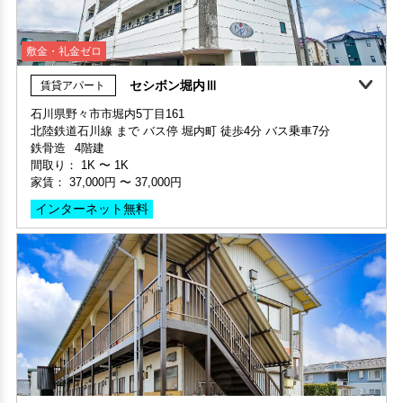
敷金・礼金ゼロ
セシボン堀内Ⅲ
賃貸アパート
360°案内
石川県野々市市堀内5丁目161
北陸鉄道石川線 まで バス停 堀内町 徒歩4分 バス乗車7分
部屋号数 102号室
鉄骨造
4階建
家賃 49,000円・共益費 3,000円
間取り：
1K
〜
1K
階数 1階
家賃：
37,000円
〜
37,000円
間取り 1K・専有面積 32.4㎡
敷金 2ヶ月 ・礼金 -
インターネット無料
保証人不要・代行
インターネット無料
リノベーション
リフォーム
ハイム中西
賃貸アパート
敷金・礼金ゼロ
石川県野々市市本町6丁目3ー38