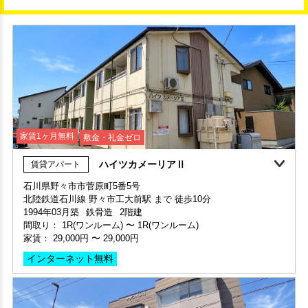
家賃1ヶ月無料
敷金・礼金ゼロ
ハイツカメーリアⅡ
賃貸アパート
石川県野々市市菅原町5番5号
北陸鉄道石川線 野々市工大前駅 まで 徒歩10分
1994年03月築
鉄骨造
2階建
間取り：
1R(ワンルーム)
〜
1R(ワンルーム)
家賃：
29,000円
〜
29,000円
インターネット無料