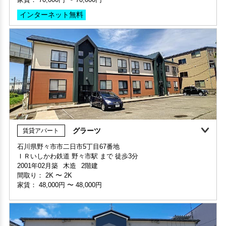
保証人不要・代行
グラーツ
賃貸アパート
石川県野々市市二日市5丁目67番地
ＩＲいしかわ鉄道 野々市駅 まで 徒歩3分
申込済
部屋号数 S203号室
2001年02月築
木造
2階建
家賃 70,000円・共益費 4,500円
間取り：
2K
〜
2K
階数 2階
家賃：
48,000円
〜
48,000円
間取り 1LDK・専有面積 54.26㎡
敷金 2ヶ月 ・礼金 -
保証人不要・代行
インターネット無料