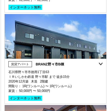
保証人不要・代行
インターネット無料
BRANZ野々市B棟
賃貸アパート
石川県野々市市徳用1丁目63
敷金・礼金ゼロ
ＩＲいしかわ鉄道 野々市駅 まで 徒歩15分
部屋号数 C103号室
部屋号数 103号室
2020年12月築
木造
2階建
家賃 61,000円・共益費 4,000円
家賃 24,000円・共益費 3,000円
間取り：
1R(ワンルーム)
〜
1R(ワンルーム)
階数 1階
階数 1階
家賃：
50,000円
〜
50,000円
間取り 1R(ワンルーム)・専有面積 36.33㎡
間取り 1K・専有面積 19.44㎡
敷金 2ヶ月 ・礼金 -
インターネット無料
敷金 - ・礼金 -
保証人不要・代行
インターネット無料
保証人不要・代行
インターネット無料
家具・家電付き