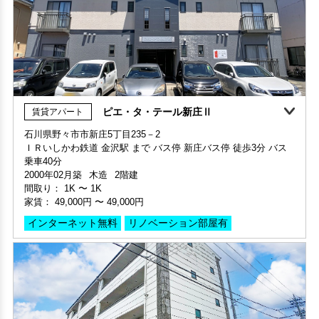
ピエ・タ・テール新庄Ⅱ
賃貸アパート
360°案内
石川県野々市市新庄5丁目235－2
ＩＲいしかわ鉄道 金沢駅 まで バス停 新庄バス停 徒歩3分 バス
部屋号数 103号室
乗車40分
家賃 48,000円・共益費 3,000円
2000年02月築
木造
2階建
階数 1階
間取り：
1K
〜
1K
間取り 2K・専有面積 40.3㎡
家賃：
49,000円
〜
49,000円
敷金 2ヶ月 ・礼金 -
インターネット無料
リノベーション部屋有
保証人不要・代行