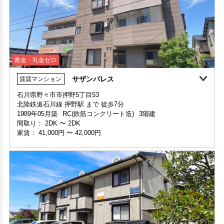
敷金・礼金ゼロ
サザンパレス
賃貸マンション
家賃1ヶ月無料
敷金・礼金ゼロ
360°案内
石川県野々市市押野5丁目53
北陸鉄道石川線 押野駅 まで 徒歩7分
部屋号数 108号室
1989年05月築
RC(鉄筋コンクリート造)
3階建
家賃 29,000円・共益費 3,800円
間取り：
2DK
〜
2DK
階数 1階
家賃：
41,000円
〜
42,000円
間取り 1R(ワンルーム)・専有面積 25.92㎡
敷金 - ・礼金 -
保証人不要・代行
インターネット無料
リフォーム