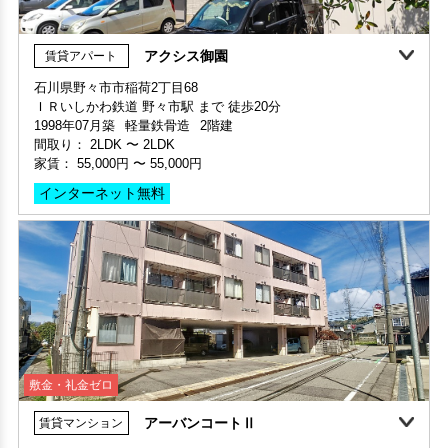
アクシス御園
賃貸アパート
敷金・礼金ゼロ
360°案内
石川県野々市市稲荷2丁目68
ＩＲいしかわ鉄道 野々市駅 まで 徒歩20分
部屋号数 203号室
1998年07月築
軽量鉄骨造
2階建
家賃 41,000円・共益費 3,000円
間取り：
2LDK
〜
2LDK
階数 2階
家賃：
55,000円
〜
55,000円
間取り 2DK・専有面積 43.74㎡
敷金 - ・礼金 -
インターネット無料
保証人不要・代行
敷金・礼金ゼロ
アーバンコートⅡ
賃貸マンション
石川県野々市市新庄2丁目232番地1
敷金・礼金ゼロ
360°案内
ＩＲいしかわ鉄道 金沢駅 まで バス停 上新庄 徒歩1分 バス乗車
部屋号数 201号室
部屋号数 306号室
41分