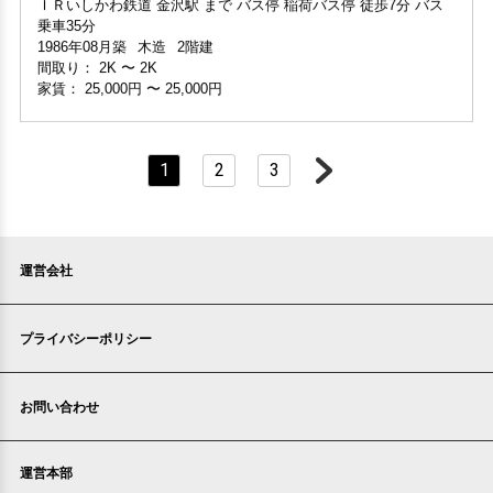
階数 1階
階数 2階
間取り：
2K
〜
2K
間取り 1LDK・専有面積 35.75㎡
間取り 2LDK・専有面積 53.56㎡
家賃：
25,000円
〜
25,000円
敷金 2ヶ月 ・礼金 -
敷金 - ・礼金 -
保証人不要・代行
インターネット無料
保証人不要・代行
インターネット無料
リノベーション
リフォーム
1
2
3
運営会社
プライバシーポリシー
家賃1ヶ月無料
敷金・礼金ゼロ
360°案内
動画案内
お問い合わせ
申込済
部屋号数 112号室
家賃 25,000円・共益費 2,000円
階数 1階
運営本部
間取り 2K・専有面積 28㎡
敷金 - ・礼金 -
〒920-0024
石川県金沢市西念4-24-21
保証人不要・代行