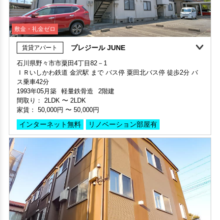
敷金・礼金ゼロ
プレジール JUNE
賃貸アパート
360°案内
動画案内
石川県野々市市粟田4丁目82－1
ＩＲいしかわ鉄道 金沢駅 まで バス停 粟田北バス停 徒歩2分 バ
部屋号数 5号室
360°案内
動画案内
ス乗車42分
家賃 85,000円・共益費 5,000円
1993年05月築
軽量鉄骨造
2階建
部屋号数 208号室
階数 1階
間取り：
2LDK
〜
2LDK
家賃 27,000円・共益費 3,000円
間取り 2LDK・専有面積 65.88㎡
家賃：
50,000円
〜
50,000円
階数 2階
敷金 2ヶ月 ・礼金 -
間取り 1K・専有面積 19.44㎡
インターネット無料
リノベーション部屋有
保証人不要・代行
インターネット無料
ペット可・相談OK
敷金 2ヶ月 ・礼金 -
保証人不要・代行
インターネット無料
ロケーション良好
家具・家電
LSフォレストⅡ
賃貸アパート