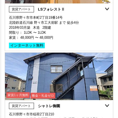
360°案内
石川県野々市市本町2丁目19番14号
北陸鉄道石川線 野々市工大前駅 まで 徒歩4分
部屋号数 102号室
2018年03月築
木造
2階建
家賃 50,000円・共益費 3,000円
間取り：
1LDK
〜
1LDK
階数 1階
家賃：
48,000円
〜
48,000円
間取り 2LDK・専有面積 53.56㎡
敷金 2ヶ月 ・礼金 -
インターネット無料
保証人不要・代行
インターネット無料
リフォーム
家賃1ヶ月無料
敷金・礼金ゼロ
シャトレ御園
賃貸アパート
石川県野々市市稲荷2丁目210
敷金・礼金ゼロ
360°案内
動画案内
ＩＲいしかわ鉄道 金沢駅 まで バス停 稲荷バス停 徒歩7分 バス
申込済
部屋号数 101号室
部屋号数 202号室
乗車35分
家賃 48,000円・共益費 3,000円
家賃 50,000円・共益費 3,000円
1986年08月築
木造
2階建