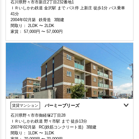
家賃 55,000円・共益費 3,000円
家賃 42,000円・共益費 3,000円
2004年02月築
鉄骨造
3階建
階数 2階
階数 3階
間取り：
2LDK
〜
2LDK
間取り 2LDK・専有面積 53.76㎡
間取り 2DK・専有面積 43.74㎡
家賃：
57,000円
〜
57,000円
敷金 2ヶ月 ・礼金 -
敷金 - ・礼金 -
保証人不要・代行
インターネット無料
保証人不要・代行
バーミーブリーズ
賃貸マンション
敷金・礼金ゼロ
360°案内
石川県野々市市御経塚2丁目28
ＩＲいしかわ鉄道 野々市駅 まで 徒歩13分
部屋号数 111号室
2007年02月築
RC(鉄筋コンクリート造)
3階建
家賃 57,000円・共益費 3,000円
間取り：
1LDK
〜
1LDK
階数 1階
家賃：
70,000円
〜
70,000円
間取り 2LDK・専有面積 52.38㎡
敷金 - ・礼金 -
インターネット無料