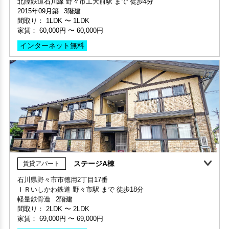
家賃：
60,000円
〜
60,000円
間取り 1R(ワンルーム)・専有面積 40㎡
敷金 2ヶ月 ・礼金 -
インターネット無料
保証人不要・代行
インターネット無料
デザイナーズ
リノベーション
ステージA棟
賃貸アパート
石川県野々市市徳用2丁目17番
ＩＲいしかわ鉄道 野々市駅 まで 徒歩18分
部屋号数 203号室
軽量鉄骨造
2階建
家賃 60,000円・共益費 4,000円
間取り：
2LDK
〜
2LDK
階数 2階
家賃：
69,000円
〜
69,000円
間取り 1LDK・専有面積 37.79㎡
敷金 2ヶ月 ・礼金 -
インターネット無料
保証人不要・代行
インターネット無料