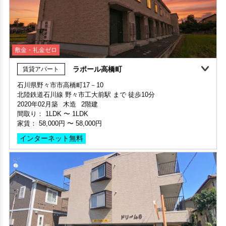
敷金・礼金ゼロ
ラポール高橋町
賃貸アパート
360°案内
石川県野々市市高橋町17－10
北陸鉄道石川線 野々市工大前駅 まで 徒歩10分
部屋号数 301号室
2020年02月築
木造
2階建
家賃 105,000円・共益費 10,000円
間取り：
1LDK
〜
1LDK
階数 3階
家賃：
58,000円
〜
58,000円
間取り 3LDK・専有面積 74.79㎡
敷金 2ヶ月 ・礼金 -
インターネット無料
保証人不要・代行
分譲賃貸
敷金・礼金ゼロ