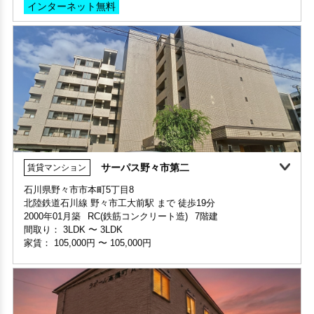
サーパス野々市第二
賃貸マンション
石川県野々市市本町5丁目8
北陸鉄道石川線 野々市工大前駅 まで 徒歩19分
部屋号数 A202号室
2000年01月築
RC(鉄筋コンクリート造)
7階建
家賃 69,000円・共益費 4,500円
間取り：
3LDK
〜
3LDK
階数 2階
家賃：
105,000円
〜
105,000円
間取り 2LDK・専有面積 57.93㎡
敷金 2ヶ月 ・礼金 -
保証人不要・代行
インターネット無料