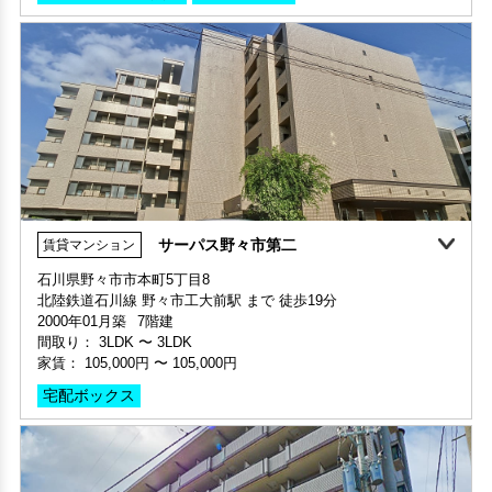
保証人不要・代行
インターネット無料
リフォーム
分譲賃貸
サーパス野々市第二
賃貸マンション
360°案内
石川県野々市市本町5丁目8
家賃1ヶ月無料
敷金・礼金ゼロ
360°案内
北陸鉄道石川線 野々市工大前駅 まで 徒歩19分
部屋号数 601号室
部屋号数 210号室
2000年01月築
7階建
家賃 180,000円・共益費 10,000円
家賃 35,000円・共益費 3,000円
間取り：
3LDK
〜
3LDK
階数 6階
階数 2階
家賃：
105,000円
〜
105,000円
間取り 4LDK・専有面積 81.05㎡
間取り 1DK・専有面積 27.59㎡
敷金 2ヶ月 ・礼金 1ヶ月
宅配ボックス
敷金 - ・礼金 -
保証人不要・代行
インターネット無料
分譲賃貸
保証人不要・代行
インターネット無料
分譲賃貸
家具・家電付き