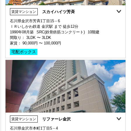
スカイハイツ芳斉
賃貸マンション
石川県金沢市芳斉1丁目15－6
ＩＲいしかわ鉄道 金沢駅 まで 徒歩12分
申込済
部屋号数 307号室
1990年08月築
SRC(鉄骨鉄筋コンクリート)
10階建
家賃 30,000円・共益費 家賃に込み
間取り：
3LDK
〜
3LDK
階数 3階
家賃：
90,000円
〜
100,000円
間取り 1K・専有面積 19.71㎡
宅配ボックス
敷金 2ヶ月 ・礼金 -
保証人不要・代行
分譲賃貸
リファーレ金沢
賃貸マンション
360°案内
石川県金沢市本町1丁目5－4