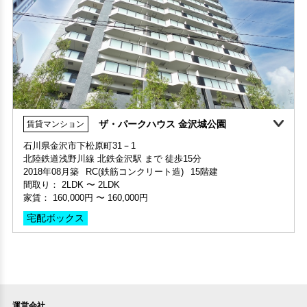
ザ・パークハウス 金沢城公園
賃貸マンション
360°案内
石川県金沢市下松原町31－1
北陸鉄道浅野川線 北鉄金沢駅 まで 徒歩15分
部屋号数 703号室
2018年08月築
RC(鉄筋コンクリート造)
15階建
家賃 170,000円・共益費 家賃に込み
間取り：
2LDK
〜
2LDK
階数 7階
家賃：
160,000円
〜
160,000円
間取り 3LDK・専有面積 66.69㎡
敷金 1ヶ月 ・礼金 1ヶ月
宅配ボックス
保証人不要・代行
インターネット無料
分譲賃貸
運営会社