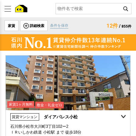
12件
条件を保存
家賃
詳細検索
/
855件
家賃1ヶ月無料
敷金・礼金ゼロ
ダイアパレス小松
賃貸マンション
石川県小松市大川町3丁目102ー2
ＩＲいしかわ鉄道 小松駅 まで 徒歩18分