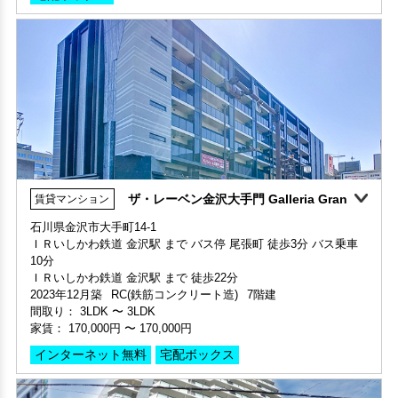
間取り 3LDK・専有面積 71.34㎡
保証人不要・代行
リフォーム
分譲賃貸
敷金 2ヶ月 ・礼金 1ヶ月
保証人不要・代行
分譲賃貸
ザ・レーベン金沢大手門 Galleria Gran
賃貸マンション
360°案内
石川県金沢市大手町14‐1
ＩＲいしかわ鉄道 金沢駅 まで バス停 尾張町 徒歩3分 バス乗車
部屋号数 203号室
10分
家賃 125,000円・共益費 15,000円
ＩＲいしかわ鉄道 金沢駅 まで 徒歩22分
階数 2階
2023年12月築
RC(鉄筋コンクリート造)
7階建
間取り 2LDK・専有面積 66.2㎡
間取り：
3LDK
〜
3LDK
敷金 1ヶ月 ・礼金 -
家賃：
170,000円
〜
170,000円
保証人不要・代行
分譲賃貸
インターネット無料
宅配ボックス