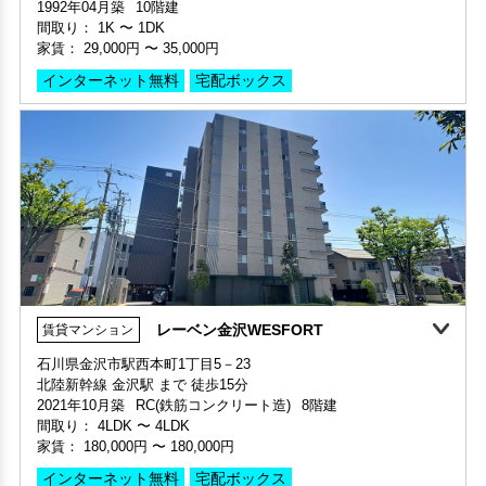
1992年04月築
10階建
間取り：
1K
〜
1DK
家賃：
29,000円
〜
35,000円
インターネット無料
宅配ボックス
レーベン金沢WESFORT
賃貸マンション
家賃1ヶ月無料
敷金・礼金ゼロ
360°案内
石川県金沢市駅西本町1丁目5－23
北陸新幹線 金沢駅 まで 徒歩15分
部屋号数 203号室
2021年10月築
RC(鉄筋コンクリート造)
8階建
家賃 33,000円・共益費 3,000円
間取り：
4LDK
〜
4LDK
階数 2階
家賃：
180,000円
〜
180,000円
間取り 1K・専有面積 24.75㎡
敷金 - ・礼金 -
インターネット無料
宅配ボックス