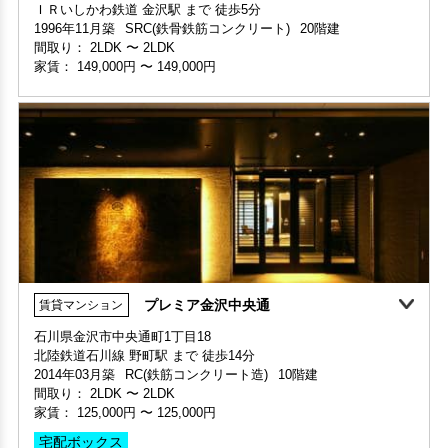
ＩＲいしかわ鉄道 金沢駅 まで 徒歩5分
部屋号数 605号室
1996年11月築
SRC(鉄骨鉄筋コンクリート)
20階建
家賃 100,000円・共益費 家賃に込み
間取り：
2LDK
〜
2LDK
階数 6階
家賃：
149,000円
〜
149,000円
間取り 3LDK・専有面積 74.34㎡
敷金 3ヶ月 ・礼金 1ヶ月
分譲賃貸
プレミア金沢中央通
賃貸マンション
石川県金沢市中央通町1丁目18
北陸鉄道石川線 野町駅 まで 徒歩14分
部屋号数 1008号室
2014年03月築
RC(鉄筋コンクリート造)
10階建
家賃 149,000円・共益費 15,000円
間取り：
2LDK
〜
2LDK
部屋号数 803号室
階数 10階
家賃：
125,000円
〜
125,000円
家賃 90,000円・共益費 家賃に込み
間取り 2LDK・専有面積 81.6㎡
階数 8階
敷金 2ヶ月 ・礼金 2ヶ月
宅配ボックス