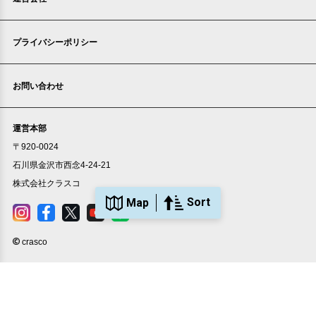
プライバシーポリシー
お問い合わせ
申込済
部屋号数 702号室
家賃 160,000円・共益費 家賃に込み
運営本部
階数 7階
〒920-0024
間取り 2LDK・専有面積 67.7㎡
石川県金沢市西念4-24-21
敷金 2ヶ月 ・礼金 2ヶ月
株式会社クラスコ
保証人不要・代行
極上
分譲賃貸
Sort
Map
crasco