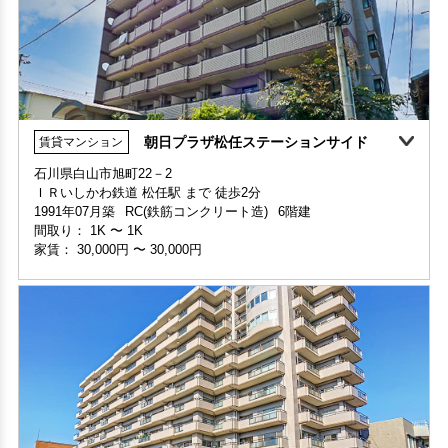
朝日プラザ松任ステーションサイド
賃貸マンション
360°案内
石川県白山市旭町22－2
家賃1ヶ月無料
敷金・礼金ゼロ
360°案内
ＩＲいしかわ鉄道 松任駅 まで 徒歩2分
部屋号数 301号室
1991年07月築
RC(鉄筋コンクリート造)
6階建
家賃 105,000円・共益費 10,000円
申込済
部屋号数 215号室
間取り：
1K
〜
1K
階数 3階
家賃 29,000円・共益費 3,000円
家賃：
30,000円
〜
30,000円
間取り 3LDK・専有面積 74.79㎡
階数 2階
敷金 2ヶ月 ・礼金 -
間取り 1K・専有面積 19.65㎡
敷金 - ・礼金 -
保証人不要・代行
分譲賃貸
保証人不要・代行
インターネット無料
リフォーム
分譲賃貸