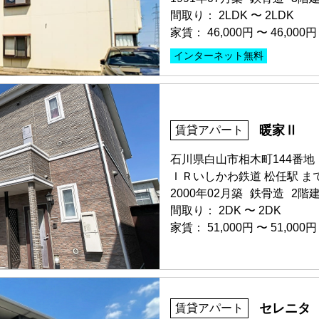
保証人不要・代行
インターネ
間取り：
2LDK
〜
2LDK
家賃：
46,000円
〜
46,000円
インターネット無料
部屋号数 101号室
申込済
家賃 46,000円・共益費 2,00
暖家Ⅱ
賃貸アパート
階数 1階
間取り 2LDK・専有面積 51.
石川県白山市相木町144番地
敷金 - ・礼金 -
ＩＲいしかわ鉄道 松任駅 まで
2000年02月築
鉄骨造
2階
インターネット無料
リフォー
間取り：
2DK
〜
2DK
家賃：
51,000円
〜
51,000円
部屋号数 103号室
セレニタ
賃貸アパート
家賃 51,000円・共益費 2,00