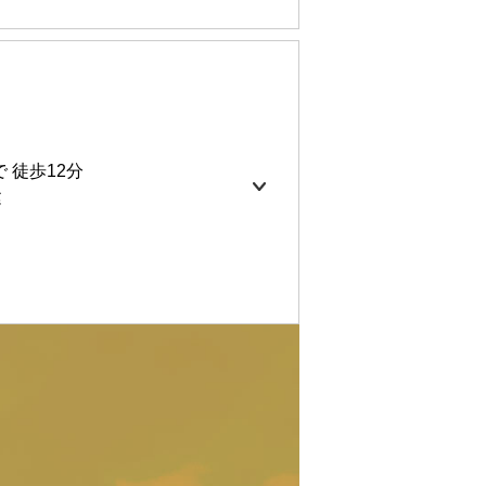
車場 家賃に込み
06㎡
 徒歩12分
建
0円
7㎡