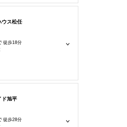
ハウス松任
賃に込み
㎡
 徒歩18分
建
イド旭平
0円
9㎡
 徒歩28分
建