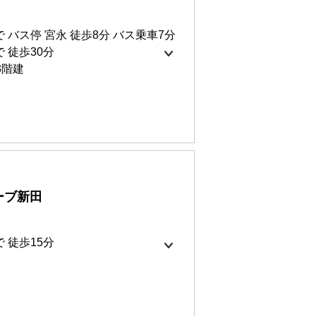
7㎡
 バス停 宮永 徒歩8分 バス乗車7分
 徒歩30分
3階建
0円
ーブ新田
1㎡
 徒歩15分
ット無料
インターネット無料(Wi-Fi)