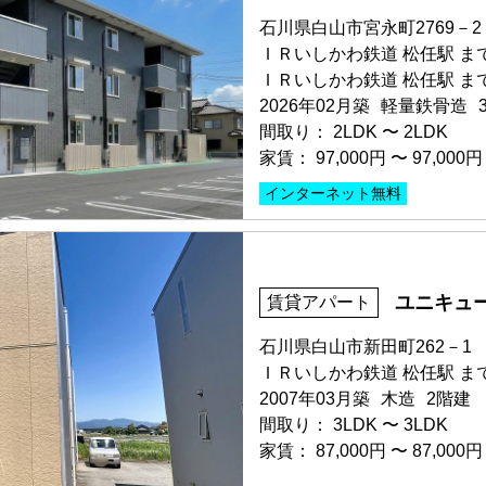
階数 1階
石川県白山市宮永町2769－2
間取り 2DK・専有面積 45.7
ＩＲいしかわ鉄道 松任駅 まで
敷金 - ・礼金 -
ＩＲいしかわ鉄道 松任駅 まで
2026年02月築
軽量鉄骨造
保証人不要・代行
間取り：
2LDK
〜
2LDK
家賃：
97,000円
〜
97,000円
インターネット無料
部屋号数 201号室
申込済
家賃 97,000円・共益費 5,00
ユニキュ
賃貸アパート
階数 2階
間取り 2LDK・専有面積 62.
石川県白山市新田町262－1
敷金 - ・礼金 -
ＩＲいしかわ鉄道 松任駅 まで
2007年03月築
木造
2階建
保証人不要・代行
インターネ
間取り：
3LDK
〜
3LDK
家賃：
87,000円
〜
87,000円