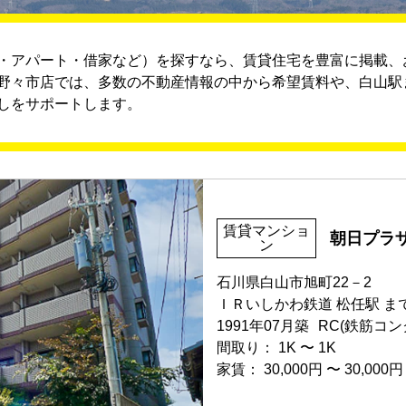
・アパート・借家など）を探すなら、賃貸住宅を豊富に掲載、
野々市店では、多数の不動産情報の中から希望賃料や、白山駅
しをサポートします。
賃貸マンショ
朝日プラ
ン
石川県白山市旭町22－2
ＩＲいしかわ鉄道 松任駅 まで
1991年07月築
RC(鉄筋コン
間取り：
1K
〜
1K
家賃：
30,000円
〜
30,000円