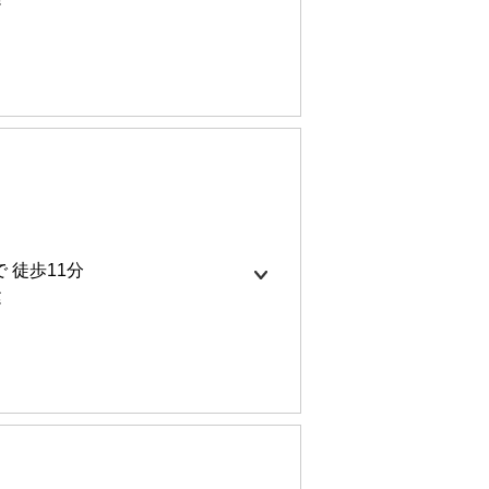
ット無料
0円
64㎡
 徒歩11分
建
ム
0円