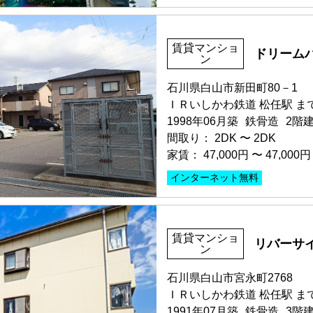
部屋号数 307号室
申込済
賃貸マンショ
ドリーム
家賃 30,000円・共益費 家
ン
階数 3階
間取り 1K・専有面積 19.71
石川県白山市新田町80－1
敷金 2ヶ月 ・礼金 -
ＩＲいしかわ鉄道 松任駅 まで
1998年06月築
鉄骨造
2階
保証人不要・代行
分譲賃貸
間取り：
2DK
〜
2DK
家賃：
47,000円
〜
47,000円
インターネット無料
部屋号数 B202号室
賃貸マンショ
リバーサ
家賃 47,000円・共益費 4,00
ン
階数 2階
間取り 2DK・専有面積 41.2
石川県白山市宮永町2768
敷金 2ヶ月 ・礼金 -
ＩＲいしかわ鉄道 松任駅 まで
1991年07月築
鉄骨造
3階