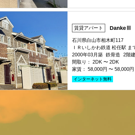
部屋号数 A1号室
DankeⅢ
賃貸アパート
家賃 87,000円・共益費 駐
階数 2階
石川県白山市相木町117
間取り 3LDK・専有面積 70.
ＩＲいしかわ鉄道 松任駅 まで
敷金 2ヶ月 ・礼金 -
2000年03月築
鉄骨造
2階
保証人不要・代行
間取り：
2DK
〜
2DK
家賃：
58,000円
〜
58,000円
インターネット無料
部屋号数 101号室
申込済
家賃 58,000円・共益費 3,00
階数 1階
間取り 2DK・専有面積 45.7
敷金 - ・礼金 -