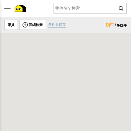
0件
条件を保存
家賃
詳細検索
/
842件