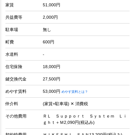
家賃
51,000円
共益費等
2,000円
駐車場
無し
町費
600円
水道料
-
住宅保険
18,000円
鍵交換代金
27,500円
めやす賃料
53,000円
めやす賃料とは？
仲介料
(家賃+駐車場) ✕ 消費税
その他費用
ＲＬ Ｓｕｐｐｏｒｔ Ｓｙｓｔｅｍ Ｌｉ
ｇｈｔ＋Ｍ2,090円(税込み)
契約時費用
ＨＩＫＥＳＨＩ ＳＡＮ13,200円(税込み)