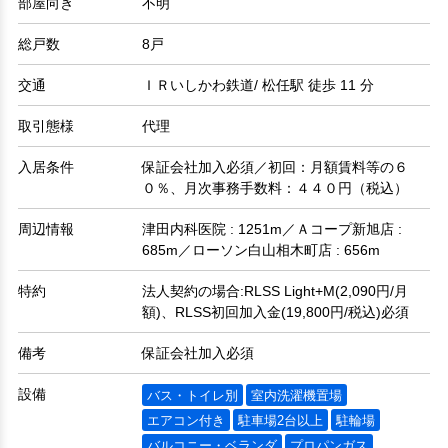
部屋向き
不明
総戸数
8戸
交通
ＩＲいしかわ鉄道/ 松任駅 徒歩 11 分
取引態様
代理
入居条件
保証会社加入必須／初回：月額賃料等の６
０％、月次事務手数料：４４０円（税込）
周辺情報
津田内科医院 : 1251m／Ａコープ新旭店 :
685m／ローソン白山相木町店 : 656m
特約
法人契約の場合:RLSS Light+M(2,090円/月
額)、RLSS初回加入金(19,800円/税込)必須
備考
保証会社加入必須
設備
バス・トイレ別
室内洗濯機置場
エアコン付き
駐車場2台以上
駐輪場
バルコニー・ベランダ
プロパンガス