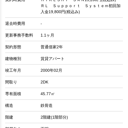
ＲＬ Ｓｕｐｐｏｒｔ Ｓｙｓｔｅｍ初回加
入金19,800円(税込み)
退去時費用
-
更新事務手数料
1.1ヶ月
契約形態
普通借家2年
建物種別
賃貸アパート
竣工年月
2000年02月
間取り
2DK
専有面積
45.77㎡
構造
鉄骨造
階建
2階建(1階部分)