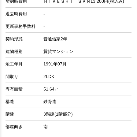
契約時費用
ＨＩＫＥＳＨＩ ＳＡＮ13,200円(税込み)
退去時費用
-
更新事務手数料
-
契約形態
普通借家2年
建物種別
賃貸マンション
竣工年月
1991年07月
間取り
2LDK
専有面積
51.64㎡
構造
鉄骨造
階建
3階建(1階部分)
部屋向き
南