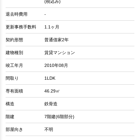
(税込み)
退去時費用
-
更新事務手数料
1.1ヶ月
契約形態
普通借家2年
建物種別
賃貸マンション
竣工年月
2010年08月
間取り
1LDK
専有面積
46.29㎡
構造
鉄骨造
階建
7階建(6階部分)
部屋向き
不明