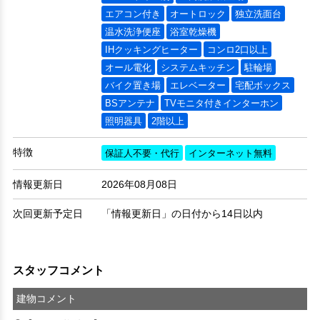
エアコン付き
オートロック
独立洗面台
温水洗浄便座
浴室乾燥機
IHクッキングヒーター
コンロ2口以上
オール電化
システムキッチン
駐輪場
バイク置き場
エレベーター
宅配ボックス
BSアンテナ
TVモニタ付きインターホン
照明器具
2階以上
特徴
保証人不要・代行
インターネット無料
情報更新日
2026年08月08日
次回更新予定日
「情報更新日」の日付から14日以内
スタッフコメント
建物コメント