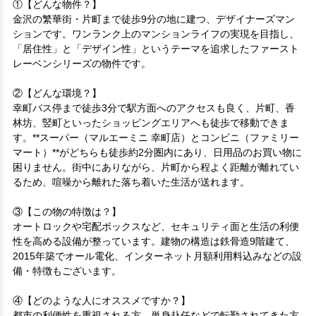
①【どんな物件？】

金沢の繁華街・片町まで徒歩9分の地に建つ、デザイナーズマン
ションです。ワンランク上のマンションライフの実現を目指し、
「居住性」と「デザイン性」というテーマを追求したファースト
レーベンシリーズの物件です。

②【どんな環境？】

幸町バス停まで徒歩3分で駅方面へのアクセスも良く、片町、香
林坊、竪町といったショッピングエリアへも徒歩で移動できま
す。**スーパー（マルエーミニ 幸町店）とコンビニ（ファミリー
マート）**がどちらも徒歩約2分圏内にあり、日用品のお買い物に
困りません。街中にありながら、片町から程よく距離が離れてい
るため、喧噪から離れた落ち着いた生活が送れます。

③【この物の特徴は？】

オートロックや宅配ボックスなど、セキュリティ面と生活の利便
性を高める設備が整っています。建物の構造は鉄骨造9階建て、
2015年築でオール電化、インターネット月額利用料込みなどの設
備・特徴もございます。

④【どのような人にオススメですか？】

都市の利便性を重視される方、単身赴任などで転勤されてきた方