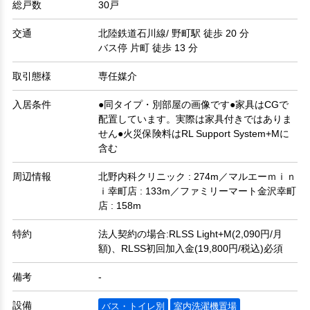
総戸数
30戸
交通
北陸鉄道石川線/ 野町駅 徒歩 20 分
バス停 片町 徒歩 13 分
取引態様
専任媒介
入居条件
●同タイプ・別部屋の画像です●家具はCGで
配置しています。実際は家具付きではありま
せん●火災保険料はRL Support System+Mに
含む
周辺情報
北野内科クリニック : 274m／マルエーｍｉｎ
ｉ幸町店 : 133m／ファミリーマート金沢幸町
店 : 158m
特約
法人契約の場合:RLSS Light+M(2,090円/月
額)、RLSS初回加入金(19,800円/税込)必須
備考
-
設備
バス・トイレ別
室内洗濯機置場