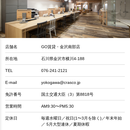
店舗名
GO賃貸・金沢南部店
所在地
石川県金沢市横川4-188
TEL
076-241-2121
E-mail
yokogawa@crasco.jp
免許番号
国土交通大臣（3）第8818号
営業時間
AM9:30〜PM5:30
定休日
毎週水曜日／祝日(1〜3月を除く)／年末年始
／ 5月大型連休／夏期休暇