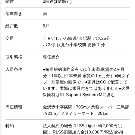
階建
2階建(1階部分)
部屋向き
南
総戸数
8戸
交通
ＩＲいしかわ鉄道/ 金沢駅 バス25分
バス停 伏見台小学校前 徒歩 1 分
取引態様
専任媒介
入居条件
●短期解約違約金有り(1年未満:家賃の2ヶ月
分・1年以上2年未満:家賃の1ヵ月分）●同タイ
プ、別部屋の画像です●家具はCGで配置して
います。実際は家具付きではありません●火災
保険料はRL Support System+Mに含む
周辺情報
金沢赤十字病院 : 705m／業務スーパー三馬店
: 921m／ファミリーマート : 251m
特約
法人契約の場合:RLSS Light+M(2,090円/月
額)、RLSS初回加入金(19,800円/税込)必須