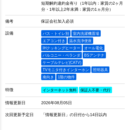
短期解約違約金有り（1年以内：家賃の2ヶ月
分・1年以上2年未満：家賃の1ヵ月分）
備考
保証会社加入必須
設備
バス・トイレ別
室内洗濯機置場
エアコン付き
温水洗浄便座
IHクッキングヒーター
オール電化
バルコニー・ベランダ
BSアンテナ
ケーブルテレビ(CATV)
TVモニタ付きインターホン
照明器具
南向き
1階の物件
特徴
インターネット無料
保証人不要・代行
情報更新日
2026年08月05日
次回更新予定日
「情報更新日」の日付から14日以内