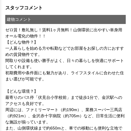
スタッフコメント
建物コメント
ゼロ賃！敷礼無し！賃料1ヶ月無料！山側環状に出やすい単身用
オール電化の物件！！
【どんな物件？】

一人暮らしを始める方や転勤などでお部屋をお探しの方におすす
めの賃貸物件です。

間取りや設備も使い勝手がよく、日々の暮らしを快適にサポート
してくれます。

初期費用や条件面にも魅力があり、ライフスタイルに合わせた住
まい選びが可能です。

【どんな環境？】

最寄りのバス停「伏見台小学校前」まで徒歩1分で、金沢駅への
アクセスも良好です。

周辺には、ファミリーマート（約190m）、業務スーパー三馬店
（約921m）、金沢赤十字病院（約705m）など、日常生活に便利
な施設が揃っています。

また、山側環状線まで約650mと、車での移動にも便利な立地で