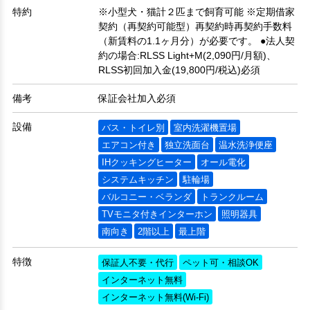
特約
※小型犬・猫計２匹まで飼育可能 ※定期借家
契約（再契約可能型）再契約時再契約手数料
（新賃料の1.1ヶ月分）が必要です。 ●法人契
約の場合:RLSS Light+M(2,090円/月額)、
RLSS初回加入金(19,800円/税込)必須
備考
保証会社加入必須
設備
バス・トイレ別
室内洗濯機置場
エアコン付き
独立洗面台
温水洗浄便座
IHクッキングヒーター
オール電化
システムキッチン
駐輪場
バルコニー・ベランダ
トランクルーム
TVモニタ付きインターホン
照明器具
南向き
2階以上
最上階
特徴
保証人不要・代行
ペット可・相談OK
インターネット無料
インターネット無料(Wi-Fi)