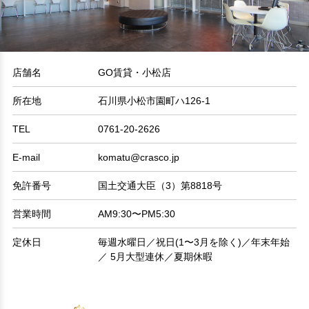
店舗名
GO賃貸・小松店
所在地
石川県小松市園町ハ126-1
TEL
0761-20-2626
E-mail
komatu@crasco.jp
免許番号
国土交通大臣（3）第8818号
営業時間
AM9:30〜PM5:30
定休日
毎週水曜日／祝日(1〜3月を除く)／年末年始
／ 5月大型連休／夏期休暇