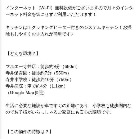
インターネット（Wi-Fi）無料設備がございますので月々のインタ
ーネット料金を気にせずご利用いただけます！

キッチンはIHクッキングヒーター付きのシステムキッチン！お掃
除もしやすくお手入れが簡単です♪

【どんな環境？】

マルエー寺井店：徒歩約9分（650m）

寺井保育園：徒歩約7分（550m）

寺井小学校：徒歩約10分（750m）

寺井病院：車で約4分（1.1km）

（Google Map参照）

生活に必要な施設が車ですぐの距離にあり、小学校も徒歩圏内な
のでお子様がいらっしゃるご家庭にも安心の環境です。

【この物件の特徴は？】
