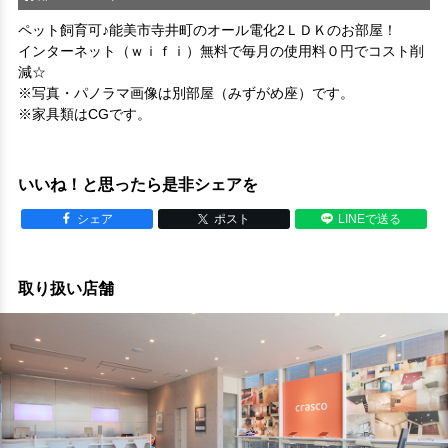
ペット飼育可♪能美市寺井町のオール電化2ＬＤＫのお部屋！
インターネット（ｗｉｆｉ）無料で毎月の使用料０円でコスト削
減☆
※写真・パノラマ画像は別部屋（みずがめ座）です。

※家具類はCGです。
いいね！と思ったら是非シェアを
シェア
ポスト
LINEで送る
取り扱い店舗