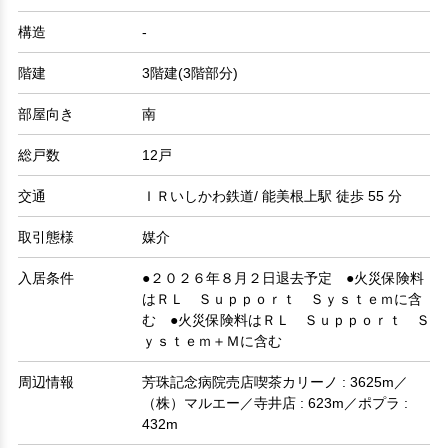
構造
-
階建
3階建(3階部分)
部屋向き
南
総戸数
12戸
交通
ＩＲいしかわ鉄道/ 能美根上駅 徒歩 55 分
取引態様
媒介
入居条件
●２０２６年８月２日退去予定 ●火災保険料
はＲＬ Ｓｕｐｐｏｒｔ Ｓｙｓｔｅｍに含
む ●火災保険料はＲＬ Ｓｕｐｐｏｒｔ Ｓ
ｙｓｔｅｍ＋Ｍに含む
周辺情報
芳珠記念病院売店喫茶カリーノ : 3625m／
（株）マルエー／寺井店 : 623m／ポプラ :
432m