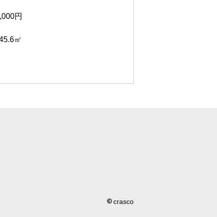
,000円
5.6㎡
crasco