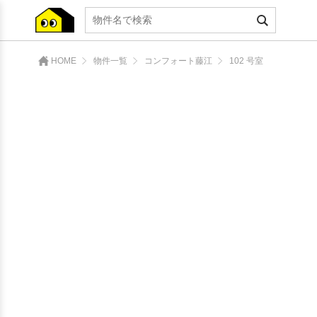
HOME
物件一覧
コンフォート藤江
102 号室