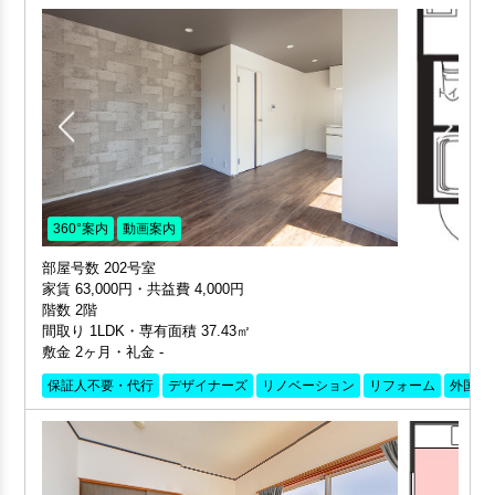
360°案内
動画案内
部屋号数 202号室
家賃 63,000円・共益費 4,000円
階数 2階
間取り 1LDK・専有面積 37.43㎡
敷金 2ヶ月・礼金 -
保証人不要・代行
デザイナーズ
リノベーション
リフォーム
外国籍