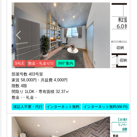
SALE
敷金・礼金ゼロ
360°案内
部屋号数 403号室
家賃 58,000円・共益費 4,000円
階数 4階
間取り 1LDK・専有面積 32.37㎡
敷金 -・礼金 -
保証人不要・代行
インターネット無料
インターネット無料(Wi-Fi)
リ