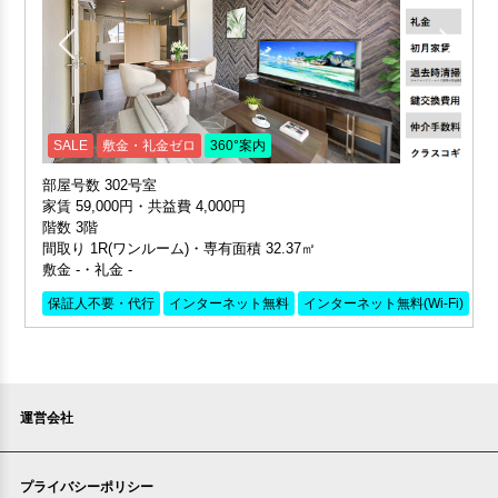
SALE
敷金・礼金ゼロ
360°案内
部屋号数 302号室
家賃 59,000円・共益費 4,000円
階数 3階
間取り 1R(ワンルーム)・専有面積 32.37㎡
敷金 -・礼金 -
保証人不要・代行
インターネット無料
インターネット無料(Wi-Fi)
リ
運営会社
プライバシーポリシー