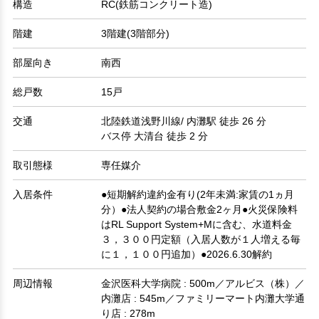
構造
RC(鉄筋コンクリート造)
階建
3階建(3階部分)
部屋向き
南西
総戸数
15戸
交通
北陸鉄道浅野川線/ 内灘駅 徒歩 26 分
バス停 大清台 徒歩 2 分
取引態様
専任媒介
入居条件
●短期解約違約金有り(2年未満:家賃の1ヵ月
分）●法人契約の場合敷金2ヶ月●火災保険料
はRL Support System+Mに含む、水道料金
３，３００円定額（入居人数が１人増える毎
に１，１００円追加）●2026.6.30解約
周辺情報
金沢医科大学病院 : 500m／アルビス（株）／
内灘店 : 545m／ファミリーマート内灘大学通
り店 : 278m