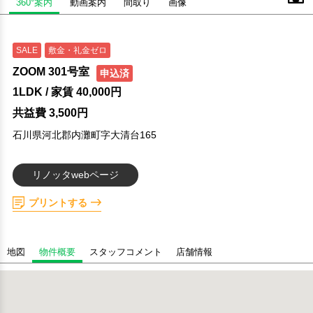
360°案内
動画案内
間取り
画像
SALE
敷金・礼金ゼロ
ZOOM 301号室
申込済
1LDK
/ 家賃
40,000円
共益費 3,500円
石川県河北郡内灘町字大清台165
リノッタwebページ
プリントする
地図
物件概要
スタッフコメント
店舗情報