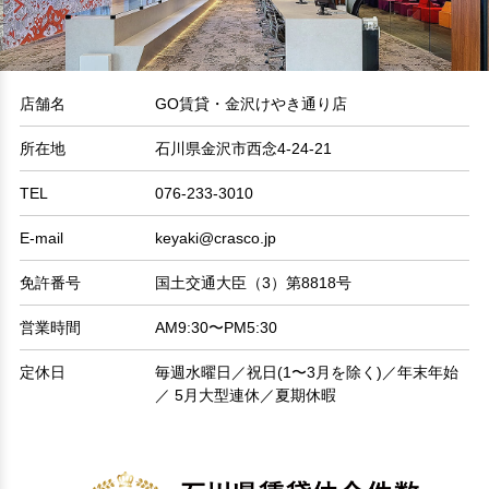
店舗名
GO賃貸・金沢けやき通り店
所在地
石川県金沢市西念4-24-21
TEL
076-233-3010
E-mail
keyaki@crasco.jp
免許番号
国土交通大臣（3）第8818号
営業時間
AM9:30〜PM5:30
定休日
毎週水曜日／祝日(1〜3月を除く)／年末年始
／ 5月大型連休／夏期休暇