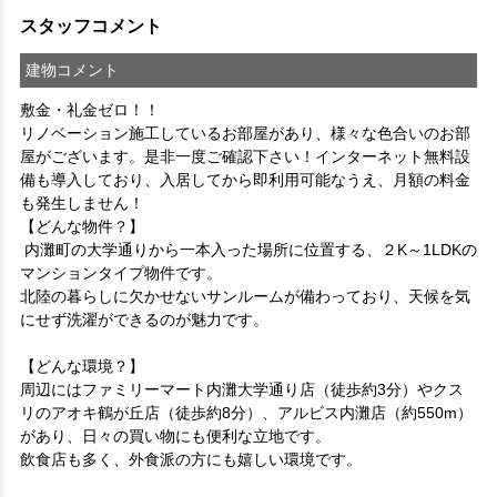
スタッフコメント
建物コメント
敷金・礼金ゼロ！！

リノベーション施工しているお部屋があり、様々な色合いのお部
屋がございます。是非一度ご確認下さい！インターネット無料設
備も導入しており、入居してから即利用可能なうえ、月額の料金
も発生しません！
【どんな物件？】

 内灘町の大学通りから一本入った場所に位置する、２K～1LDKの
マンションタイプ物件です。

北陸の暮らしに欠かせないサンルームが備わっており、天候を気
にせず洗濯ができるのが魅力です。

【どんな環境？】

周辺にはファミリーマート内灘大学通り店（徒歩約3分）やクス
リのアオキ鶴が丘店（徒歩約8分）、アルビス内灘店（約550m）
があり、日々の買い物にも便利な立地です。

飲食店も多く、外食派の方にも嬉しい環境です。
