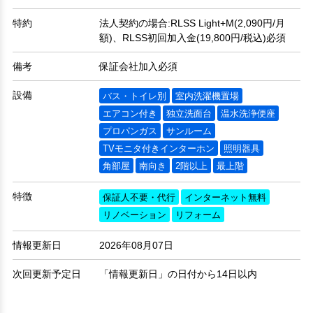
特約
法人契約の場合:RLSS Light+M(2,090円/月
額)、RLSS初回加入金(19,800円/税込)必須
備考
保証会社加入必須
設備
バス・トイレ別
室内洗濯機置場
エアコン付き
独立洗面台
温水洗浄便座
プロパンガス
サンルーム
TVモニタ付きインターホン
照明器具
角部屋
南向き
2階以上
最上階
特徴
保証人不要・代行
インターネット無料
リノベーション
リフォーム
情報更新日
2026年08月07日
次回更新予定日
「情報更新日」の日付から14日以内