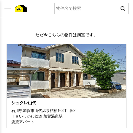
ただ今こちらの物件は満室です。
シュクレ山代
石川県加賀市山代温泉桔梗丘3丁目62
ＩＲいしかわ鉄道 加賀温泉駅
賃貸アパート