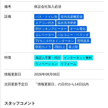
備考
保証会社加入必須
設備
バス・トイレ別
室内洗濯機置場
エアコン付き
温水洗浄便座
IHクッキングヒーター
オール電化
エレベーター
バルコニー・ベランダ
TVモニタ付きインターホン
照明器具
防犯カメラ
2階以上
最上階
特徴
保証人不要・代行
インターネット無料
リノベーション
リフォーム
情報更新日
2026年08月08日
次回更新予定日
「情報更新日」の日付から14日以内
スタッフコメント