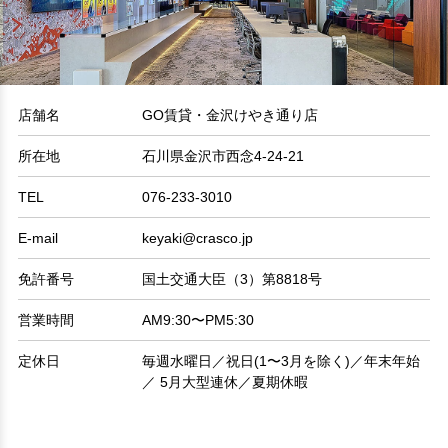
店舗名
GO賃貸・金沢けやき通り店
所在地
石川県金沢市西念4-24-21
TEL
076-233-3010
E-mail
keyaki@crasco.jp
免許番号
国土交通大臣（3）第8818号
営業時間
AM9:30〜PM5:30
定休日
毎週水曜日／祝日(1〜3月を除く)／年末年始
／ 5月大型連休／夏期休暇