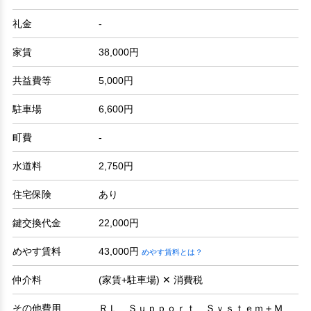
礼金
-
家賃
38,000円
共益費等
5,000円
駐車場
6,600円
町費
-
水道料
2,750円
住宅保険
あり
鍵交換代金
22,000円
めやす賃料
43,000円
めやす賃料とは？
仲介料
(家賃+駐車場) ✕ 消費税
その他費用
ＲＬ Ｓｕｐｐｏｒｔ Ｓｙｓｔｅｍ＋Ｍ