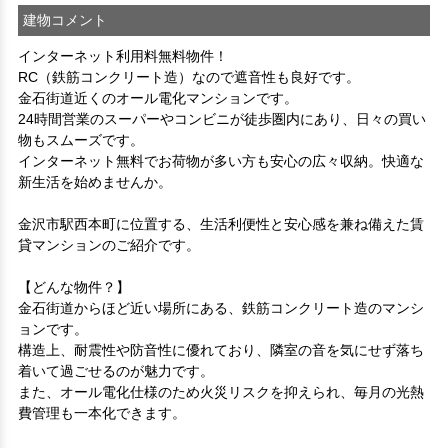
建物コメント
インターネット利用料無料物件！

RC（鉄筋コンクリート造）なので遮音性も良好です。
金石街道近くのオール電化マンションです。

24時間営業のスーパーやコンビニが徒歩圏内にあり、日々の買い
物もスムーズです。

インターネット無料でお荷物が多い方も安心の広々収納。快適な
新生活を始めませんか。

金沢市駅西本町に位置する、生活利便性と安心感を兼ね備えた賃
貸マンションのご紹介です。

【どんな物件？】

金石街道からほど近い場所にある、鉄筋コンクリート造のマンシ
ョンです。

構造上、耐震性や防音性に優れており、隣室の音を気にせず落ち
着いて過ごせるのが魅力です。

また、オール電化仕様のため火災リスクを抑えられ、毎月の光熱
費管理も一本化できます。
