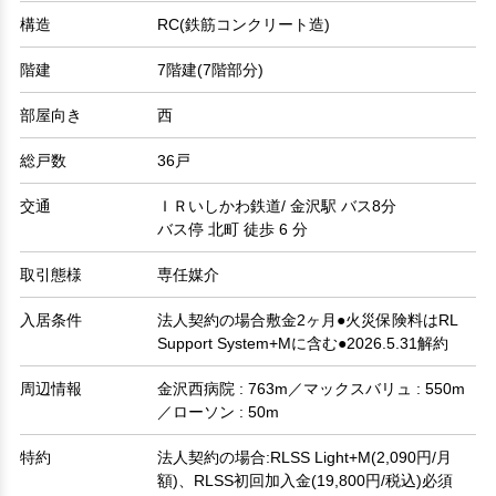
構造
RC(鉄筋コンクリート造)
階建
7階建(7階部分)
部屋向き
西
総戸数
36戸
交通
ＩＲいしかわ鉄道/ 金沢駅 バス8分
バス停 北町 徒歩 6 分
取引態様
専任媒介
入居条件
法人契約の場合敷金2ヶ月●火災保険料はRL
Support System+Mに含む●2026.5.31解約
周辺情報
金沢西病院 : 763m／マックスバリュ : 550m
／ローソン : 50m
特約
法人契約の場合:RLSS Light+M(2,090円/月
額)、RLSS初回加入金(19,800円/税込)必須