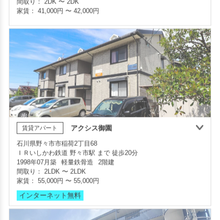
間取り 2LDK・専有面積 55.35㎡
敷金 2ヶ月 ・礼金 -
保証人不要・代行
インターネット無料
アクシス御園
賃貸アパート
敷金・礼金ゼロ
360°案内
石川県野々市市稲荷2丁目68
ＩＲいしかわ鉄道 野々市駅 まで 徒歩20分
部屋号数 203号室
1998年07月築
軽量鉄骨造
2階建
家賃 41,000円・共益費 3,000円
間取り：
2LDK
〜
2LDK
階数 2階
家賃：
55,000円
〜
55,000円
間取り 2DK・専有面積 43.74㎡
敷金 - ・礼金 -
インターネット無料
保証人不要・代行