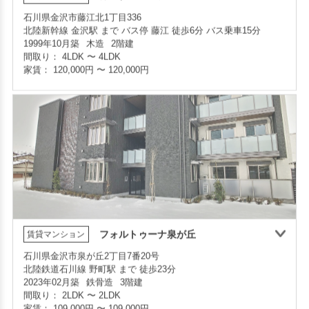
石川県金沢市藤江北1丁目336
部屋号数 402号室
北陸新幹線 金沢駅 まで バス停 藤江 徒歩6分 バス乗車15分
部屋号数 202号室
家賃 76,000円・共益費 7,000円
1999年10月築
木造
2階建
家賃 48,000円・共益費 3,000円
階数 4階
間取り：
4LDK
〜
4LDK
階数 2階
間取り 2LDK・専有面積 61.92㎡
家賃：
120,000円
〜
120,000円
間取り 2DK・専有面積 45.12㎡
敷金 2ヶ月 ・礼金 -
敷金 - ・礼金 -
インターネット無料
保証人不要・代行
インターネット無料
リノベーション
リフォーム
フォルトゥーナ泉が丘
賃貸マンション
石川県金沢市泉が丘2丁目7番20号
北陸鉄道石川線 野町駅 まで 徒歩23分
家賃1ヶ月無料
敷金・礼金ゼロ
360°案内
動画案内
部屋号数 A－01号室
2023年02月築
鉄骨造
3階建
家賃 120,000円・共益費 駐車場 家賃に込み
申込済
部屋号数 601号室
間取り：
2LDK
〜
2LDK
部屋号数 206号室
階数 2階
家賃 76,000円・共益費 7,000円
家賃：
109,000円
〜
109,000円
家賃 52,000円・共益費 4,000円
間取り 4LDK・専有面積 100.16㎡
階数 6階
階数 2階