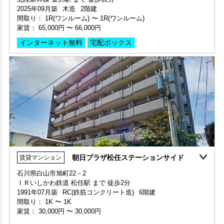
2025年09月築
木造
2階建
間取り：
1R(ワンルーム)
〜
1R(ワンルーム)
家賃：
65,000円
〜
66,000円
インターネット無料
宅配ボックス
朝日プラザ松任ステーションサイド
賃貸マンション
360°案内
石川県白山市旭町22－2
ＩＲいしかわ鉄道 松任駅 まで 徒歩2分
部屋号数 101号室
1991年07月築
RC(鉄筋コンクリート造)
6階建
家賃 66,000円・共益費 4,500円
間取り：
1K
〜
1K
階数 1階
家賃：
30,000円
〜
30,000円
間取り 1R(ワンルーム)・専有面積 24.7㎡
敷金 - ・礼金 1ヶ月