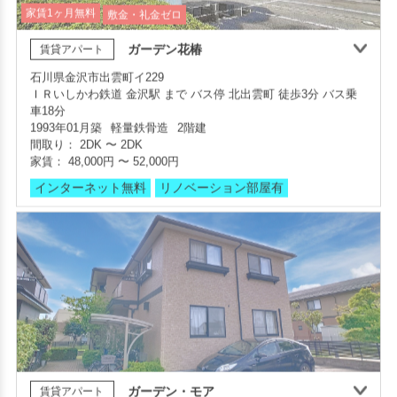
ガーデン花椿
賃貸アパート
石川県金沢市出雲町イ229
ＩＲいしかわ鉄道 金沢駅 まで バス停 北出雲町 徒歩3分 バス乗
部屋号数 401号室
車18分
家賃 76,000円・共益費 7,500円
1993年01月築
軽量鉄骨造
2階建
階数 4階
間取り：
2DK
〜
2DK
間取り 2LDK・専有面積 61.92㎡
家賃：
48,000円
〜
52,000円
敷金 2ヶ月 ・礼金 -
インターネット無料
リノベーション部屋有
インターネット無料
ガーデン・モア
賃貸アパート
家賃1ヶ月無料
敷金・礼金ゼロ