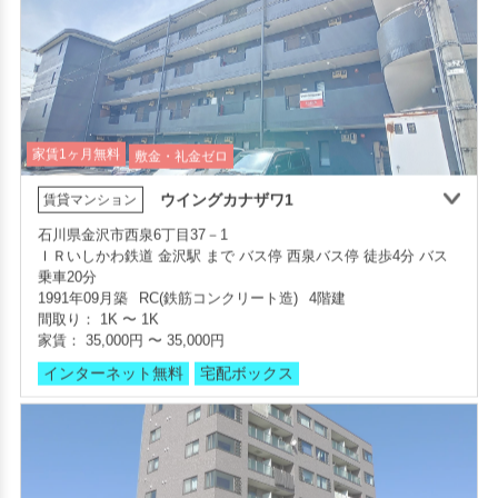
家賃1ヶ月無料
敷金・礼金ゼロ
ウイングカナザワ1
賃貸マンション
石川県金沢市西泉6丁目37－1
敷金・礼金ゼロ
360°案内
ＩＲいしかわ鉄道 金沢駅 まで バス停 西泉バス停 徒歩4分 バス
部屋号数 201号室
部屋号数 306号室
乗車20分
家賃 55,000円・共益費 3,000円
家賃 42,000円・共益費 3,000円
1991年09月築
RC(鉄筋コンクリート造)
4階建
階数 2階
階数 3階
間取り：
1K
〜
1K
間取り 2LDK・専有面積 53.76㎡
間取り 2DK・専有面積 43.74㎡
家賃：
35,000円
〜
35,000円
敷金 2ヶ月 ・礼金 -
敷金 - ・礼金 -
インターネット無料
宅配ボックス
保証人不要・代行
インターネット無料
保証人不要・代行