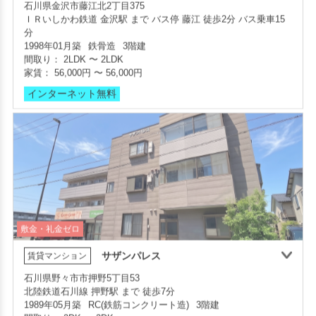
ＩＲいしかわ鉄道 金沢駅 まで バス停 藤江 徒歩2分 バス乗車15
部屋号数 108号室
部屋号数 203号室
分
家賃 29,000円・共益費 3,800円
家賃 52,000円・共益費 3,000円
1998年01月築
鉄骨造
3階建
階数 1階
階数 2階
間取り：
2LDK
〜
2LDK
間取り 1R(ワンルーム)・専有面積 25.92㎡
間取り 1LDK・専有面積 34.02㎡
家賃：
56,000円
〜
56,000円
敷金 - ・礼金 -
敷金 - ・礼金 -
インターネット無料
保証人不要・代行
インターネット無料
リフォーム
保証人不要・代行
インターネット無料
インターネット無料(Wi-Fi)
敷金・礼金ゼロ
サザンパレス
賃貸マンション
石川県野々市市押野5丁目53
北陸鉄道石川線 押野駅 まで 徒歩7分
部屋号数 305号室
1989年05月築
RC(鉄筋コンクリート造)
3階建
家賃 56,000円・共益費 4,000円
間取り：
2DK
〜
2DK
階数 3階
家賃：
41,000円
〜
42,000円