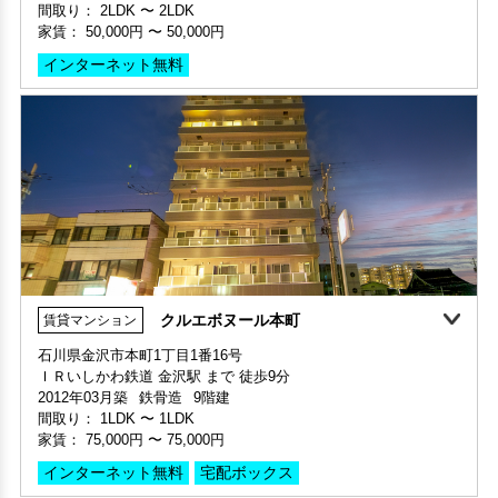
敷金 124,000円 ・礼金 62,000円
間取り 3DK・専有面積 66.43㎡
家賃：
50,000円
〜
50,000円
敷金 - ・礼金 -
保証人不要・代行
インターネット無料
保証人不要・代行
インターネット無料
ペット可・相談OK
クルエボヌール本町
賃貸マンション
石川県金沢市本町1丁目1番16号
ＩＲいしかわ鉄道 金沢駅 まで 徒歩9分
部屋号数 205号室
2012年03月築
鉄骨造
9階建
家賃 50,000円・共益費 4,000円
間取り：
1LDK
〜
1LDK
階数 2階
家賃：
75,000円
〜
75,000円
間取り 2LDK・専有面積 50.46㎡
敷金 2ヶ月 ・礼金 -
インターネット無料
宅配ボックス
保証人不要・代行
インターネット無料