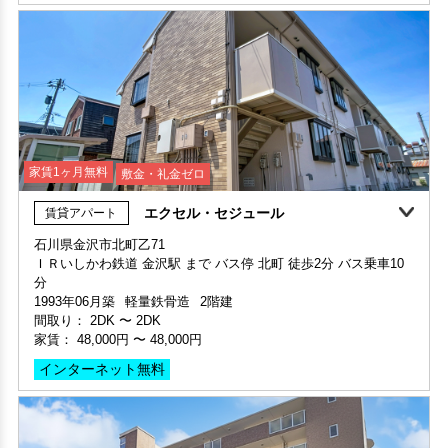
保証人不要・代行
インターネット無料
家賃1ヶ月無料
敷金・礼金ゼロ
エクセル・セジュール
賃貸アパート
石川県金沢市北町乙71
ＩＲいしかわ鉄道 金沢駅 まで バス停 北町 徒歩2分 バス乗車10
申込済
部屋号数 307号室
分
家賃 30,000円・共益費 家賃に込み
1993年06月築
軽量鉄骨造
2階建
部屋号数 103号室
階数 3階
間取り：
2DK
〜
2DK
家賃 65,000円・共益費 4,500円
間取り 1K・専有面積 19.71㎡
家賃：
48,000円
〜
48,000円
階数 1階
敷金 2ヶ月 ・礼金 -
間取り 1R(ワンルーム)・専有面積 24.7㎡
インターネット無料
敷金 - ・礼金 1ヶ月
保証人不要・代行
分譲賃貸
保証人不要・代行
インターネット無料