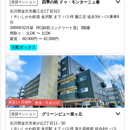
360°案内
申込済
部屋号数 405号室
石川県金沢市藤江北1丁目313
ＩＲいしかわ鉄道 金沢駅 まで バス停 藤江北 徒歩3分 バス乗車9
家賃 98,000円・共益費 7,000円
部屋号数 403号室
分
階数 4階
家賃 86,000円・共益費 7,000円
2000年02月築
RC(鉄筋コンクリート造)
3階建
間取り 3LDK・専有面積 65.7㎡
階数 4階
間取り：
1LDK
〜
1LDK
敷金 1ヶ月 ・礼金 -
間取り 1LDK・専有面積 53.01㎡
家賃：
60,000円
〜
62,000円
敷金 1ヶ月 ・礼金 1ヶ月
保証人不要・代行
宅配ボックス
保証人不要・代行
インターネット無料
リノベーション
リフォーム
家賃1ヶ月無料
敷金・礼金ゼロ
グリーンビュー泉ヶ丘
賃貸マンション
360°案内
動画案内
石川県金沢市泉が丘2丁目11－50
ＩＲいしかわ鉄道 金沢駅 まで バス停 泉丘高校前 徒歩4分 バス
部屋号数 105号室