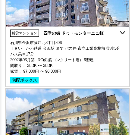
四季の街 ドゥ・モンターニュ虹
賃貸マンション
石川県金沢市藤江北3丁目306
ＩＲいしかわ鉄道 金沢駅 まで バス停 市立工業高校前 徒歩3分
部屋号数 305号室
バス乗車17分
家賃 110,000円・共益費 7,000円
2002年03月築
RC(鉄筋コンクリート造)
6階建
階数 3階
間取り：
3LDK
〜
3LDK
間取り 3LDK・専有面積 73.4㎡
家賃：
97,000円
〜
98,000円
敷金 1ヶ月 ・礼金 -
宅配ボックス
保証人不要・代行
インターネット無料
極上
ロケーション良好