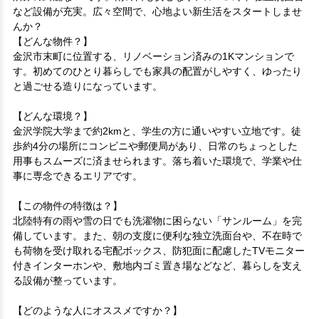
など設備が充実。広々空間で、心地よい新生活をスタートしませ
んか？
【どんな物件？】

金沢市末町に位置する、リノベーション済みの1Kマンションで
す。初めてのひとり暮らしでも家具の配置がしやすく、ゆったり
と過ごせる造りになっています。 

【どんな環境？】

金沢学院大学まで約2kmと、学生の方に通いやすい立地です。徒
歩約4分の場所にコンビニや郵便局があり、日常のちょっとした
用事もスムーズに済ませられます。落ち着いた環境で、学業や仕
事に専念できるエリアです。 

【この物件の特徴は？】

北陸特有の雨や雪の日でも洗濯物に困らない「サンルーム」を完
備しています。また、朝の支度に便利な独立洗面台や、不在時で
も荷物を受け取れる宅配ボックス、防犯面に配慮したTVモニター
付きインターホンや、敷地内ゴミ置き場などなど、暮らしを支え
る設備が整っています。 

【どのような人にオススメですか？】
