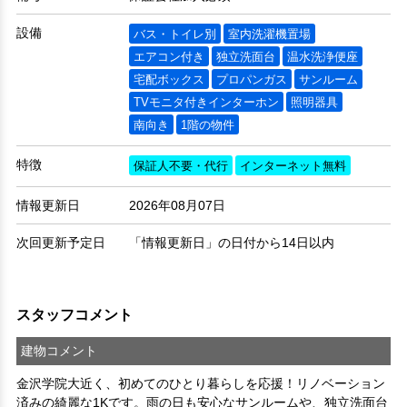
設備
バス・トイレ別
室内洗濯機置場
エアコン付き
独立洗面台
温水洗浄便座
宅配ボックス
プロパンガス
サンルーム
TVモニタ付きインターホン
照明器具
南向き
1階の物件
特徴
保証人不要・代行
インターネット無料
情報更新日
2026年08月07日
次回更新予定日
「情報更新日」の日付から14日以内
スタッフコメント
建物コメント
金沢学院大近く、初めてのひとり暮らしを応援！リノベーション
済みの綺麗な1Kです。雨の日も安心なサンルームや、独立洗面台