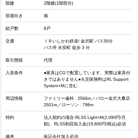
階建
2階建(1階部分)
部屋向き
南
総戸数
8戸
交通
ＩＲいしかわ鉄道/ 金沢駅 バス30分
バス停 永安町 徒歩 3 分
取引態様
代理
入居条件
●家具はCGで配置しています。実際は家具付
きではありません●火災保険料はRL Support
System+Mに含む
周辺情報
ファミリー歯科 : 2566m／バロー金沢大桑店 :
2501m／ローソン : 798m
特約
法人契約の場合:RLSS Light+M(2,090円/月
額)、RLSS初回加入金(19,800円/税込)必須
備考
保証会社加入必須