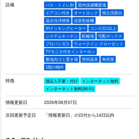
設備
バス・トイレ別
室内洗濯機置場
エアコン付き
オートロック
独立洗面台
温水洗浄便座
浴室乾燥機
IHクッキングヒーター
コンロ2口以上
システムキッチン
駐輪場
宅配ボックス
プロパンガス
ウォークイン クローゼット
TVモニタ付きインターホン
敷地内ゴミ置き場
照明器具
角部屋
1階の物件
特徴
保証人不要・代行
インターネット無料
インターネット無料(Wi-Fi)
情報更新日
2026年08月07日
次回更新予定日
「情報更新日」の日付から14日以内