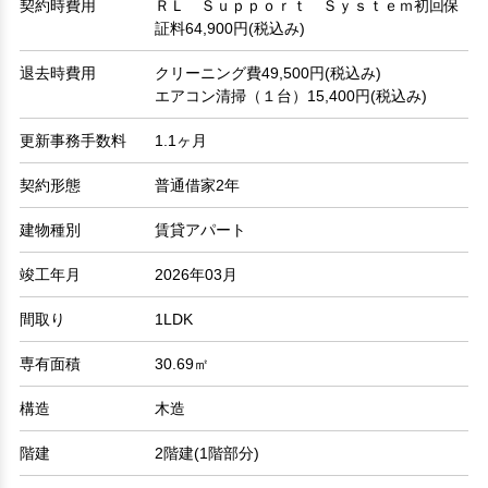
契約時費用
ＲＬ Ｓｕｐｐｏｒｔ Ｓｙｓｔｅｍ初回保
証料64,900円(税込み)
退去時費用
クリーニング費49,500円(税込み)
エアコン清掃（１台）15,400円(税込み)
更新事務手数料
1.1ヶ月
契約形態
普通借家2年
建物種別
賃貸アパート
竣工年月
2026年03月
間取り
1LDK
専有面積
30.69㎡
構造
木造
階建
2階建(1階部分)