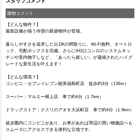
スタッフコメント
建物コメント
【どんな物件？】

最新設備が揃う待望の新築物件が登場。

暮らしやすさを追求した1LDKの間取りに、Wi-Fi無料、オートロ
ック、宅配ボックスを完備。さらにIH2口コンロのシステムキッ
チンや室内物干しなど、「あったら嬉しい」が凝縮されたハイグ
レードな新生活を叶えます！

【どんな環境？】

コンビニ：セブンイレブン能美福島町店　徒歩約3分（136m）

スーパー：マルエー根上店　車で約4分（1.7km）

ドラッグストア：クスリのアオキ大浜町店　車で約4分（1.9km）

徒歩圏内にコンビニがあり、お車があれば周辺の買い物施設へも
スムーズにアクセスできる便利な立地です。
