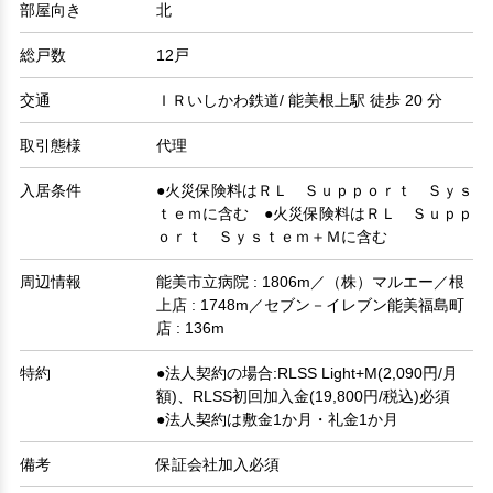
部屋向き
北
総戸数
12戸
交通
ＩＲいしかわ鉄道/ 能美根上駅 徒歩 20 分
取引態様
代理
入居条件
●火災保険料はＲＬ Ｓｕｐｐｏｒｔ Ｓｙｓ
ｔｅｍに含む ●火災保険料はＲＬ Ｓｕｐｐ
ｏｒｔ Ｓｙｓｔｅｍ＋Ｍに含む
周辺情報
能美市立病院 : 1806m／（株）マルエー／根
上店 : 1748m／セブン－イレブン能美福島町
店 : 136m
特約
●法人契約の場合:RLSS Light+M(2,090円/月
額)、RLSS初回加入金(19,800円/税込)必須
●法人契約は敷金1か月・礼金1か月
備考
保証会社加入必須