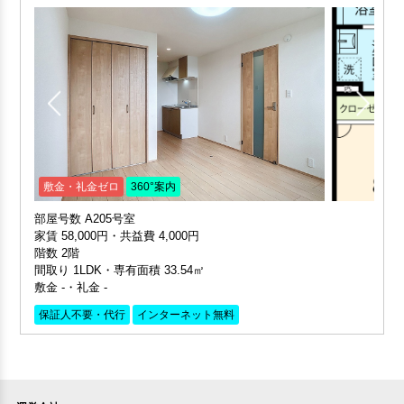
敷金・礼金ゼロ
360°案内
部屋号数 A205号室
家賃 58,000円・共益費 4,000円
階数 2階
間取り 1LDK・専有面積 33.54㎡
敷金 -・礼金 -
保証人不要・代行
インターネット無料