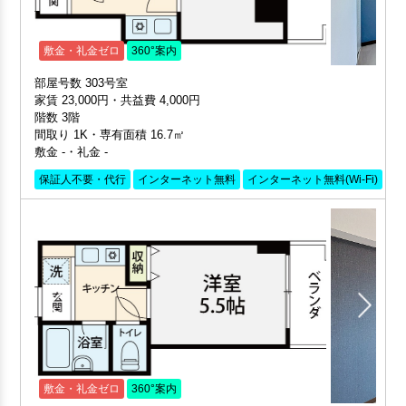
敷金・礼金ゼロ
360°案内
部屋号数 303号室
家賃 23,000円・共益費 4,000円
階数 3階
間取り 1K・専有面積 16.7㎡
敷金 -・礼金 -
保証人不要・代行
インターネット無料
インターネット無料(Wi-Fi)
外
敷金・礼金ゼロ
360°案内