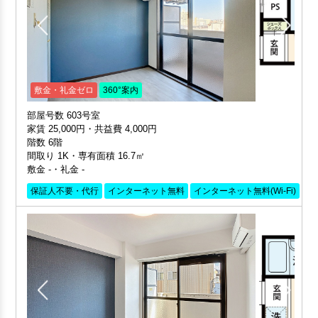
敷金・礼金ゼロ
360°案内
部屋号数 603号室
家賃 25,000円・共益費 4,000円
階数 6階
間取り 1K・専有面積 16.7㎡
敷金 -・礼金 -
保証人不要・代行
インターネット無料
インターネット無料(Wi-Fi)
外