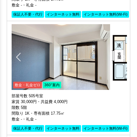
敷金 -・礼金 -
保証人不要・代行
インターネット無料
インターネット無料(Wi-Fi)
外
敷金・礼金ゼロ
360°案内
部屋号数 505号室
家賃 30,000円・共益費 4,000円
階数 5階
間取り 1K・専有面積 17.75㎡
敷金 -・礼金 -
保証人不要・代行
インターネット無料
インターネット無料(Wi-Fi)
外