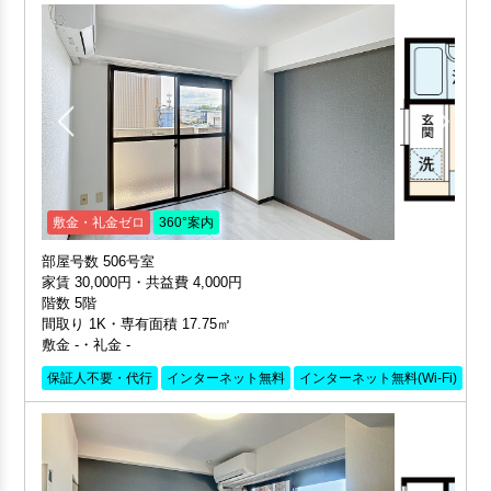
敷金・礼金ゼロ
360°案内
部屋号数 506号室
家賃 30,000円・共益費 4,000円
階数 5階
間取り 1K・専有面積 17.75㎡
敷金 -・礼金 -
保証人不要・代行
インターネット無料
インターネット無料(Wi-Fi)
外