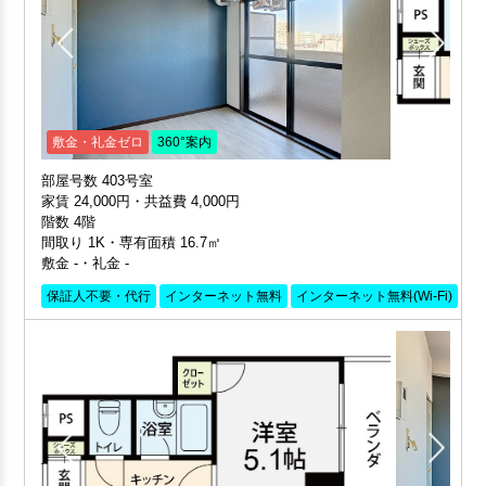
敷金・礼金ゼロ
360°案内
部屋号数 403号室
家賃 24,000円・共益費 4,000円
階数 4階
間取り 1K・専有面積 16.7㎡
敷金 -・礼金 -
保証人不要・代行
インターネット無料
インターネット無料(Wi-Fi)
外