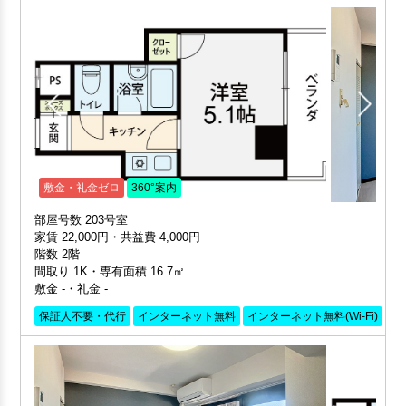
敷金・礼金ゼロ
360°案内
部屋号数 203号室
家賃 22,000円・共益費 4,000円
階数 2階
間取り 1K・専有面積 16.7㎡
敷金 -・礼金 -
保証人不要・代行
インターネット無料
インターネット無料(Wi-Fi)
外