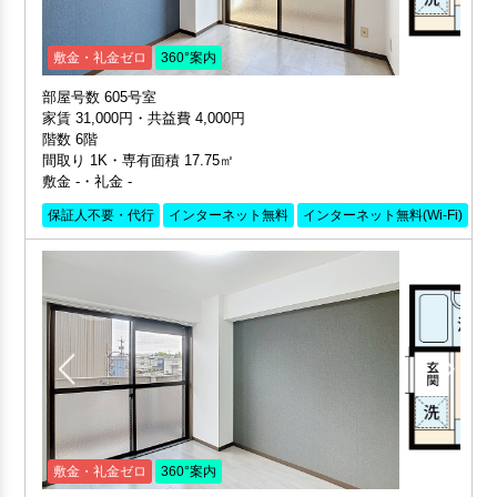
敷金・礼金ゼロ
360°案内
部屋号数 605号室
家賃 31,000円・共益費 4,000円
階数 6階
間取り 1K・専有面積 17.75㎡
敷金 -・礼金 -
保証人不要・代行
インターネット無料
インターネット無料(Wi-Fi)
外
敷金・礼金ゼロ
360°案内