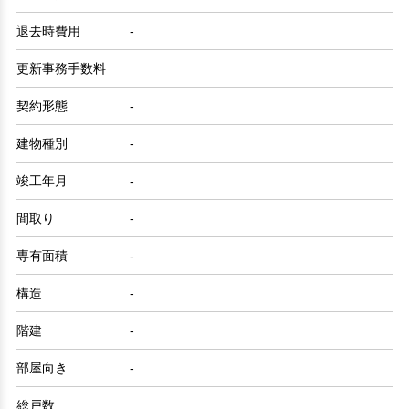
退去時費用
-
更新事務手数料
契約形態
-
建物種別
-
竣工年月
-
間取り
-
専有面積
-
構造
-
階建
-
部屋向き
-
総戸数