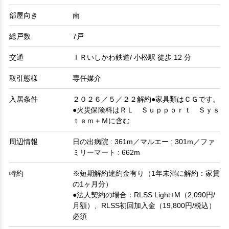
部屋向き
南
総戸数
7戸
交通
ＩＲいしかわ鉄道/ 小松駅 徒歩 12 分
取引態様
専任媒介
入居条件
２０２６／５／２２解約●家具類はＣＧです。
●火災保険料はＲＬ Ｓｕｐｐｏｒｔ Ｓｙｓ
ｔｅｍ＋Ｍに含む
周辺情報
日の出病院 : 361m／マルエー : 301m／ファ
ミリーマート : 662m
特約
※短期解約違約金有り（1年未満に解約：家賃
の1ヶ月分）
●法人契約の場合：RLSS Light+M（2,090円/
月額）、RLSS初回加入金（19,800円/税込）
必須