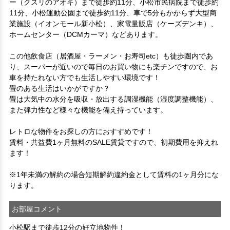
ー（クスリのアオキ）まで徒歩約11分、小松市民病院まで徒歩約
11分、小松運動公園まで徒歩約11分、車で5分もかからず大型商
業施設（イオンモール新小松）、家電量販店（ケーズデンキ）、
ホームセンター（DCMカーマ）などあります。

この他飲食店（居酒屋・ラーメン・お寿司etc）も徒歩圏内であ
り、スーパーが近いので毎日のお買い物にも楽チンですので、お
車を持たれない方でも生活しやすい環境です！

畳のある生活はいかがですか？　　

畳は大気中の水分を吸収・放出する調湿機能（湿度調整機能）、

また弾力性など様々な機能を備え持っています。

レトロな物件をお探しの方におすすめです！

賃料・共益費1ヶ月無料のSALE賃貸ですので、初期費用を抑えれ
ます！

※1年未満の解約の場合短期解約違約金として賃料の1ヶ月分にな
ります。
お部屋コメント
小松駅まで徒歩12分の好立地物件！