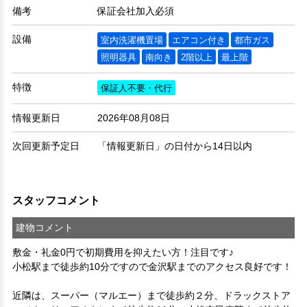
備考
保証会社加入必須
設備
室内洗濯機置場
エアコン付き
都市ガス
照明器具
南向き
2階以上
最上階
特徴
保証人不要・代行
情報更新日
2026年08月08日
次回更新予定日
「情報更新日」の日付から14日以内
スタッフコメント
建物コメント
敷金・礼金0円で初期費用を抑えたい方！注目です♪
小松駅まで徒歩約10分ですので金沢駅までのアクセス良好です！

近隣は、スーパー（マルエー）まで徒歩約２分、ドラックストア