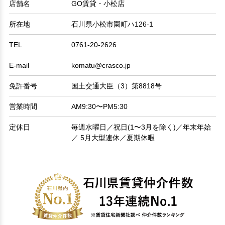
店舗名
GO賃貸・小松店
所在地
石川県小松市園町ハ126-1
TEL
0761-20-2626
E-mail
komatu@crasco.jp
免許番号
国土交通大臣（3）第8818号
営業時間
AM9:30〜PM5:30
定休日
毎週水曜日／祝日(1〜3月を除く)／年末年始
／ 5月大型連休／夏期休暇