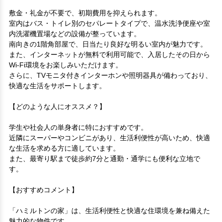
敷金・礼金が不要で、初期費用を抑えられます。

室内はバス・トイレ別のセパレートタイプで、温水洗浄便座や室
内洗濯機置場などの設備が整っています。

南向きの1階角部屋で、日当たり良好な明るい室内が魅力です。

また、インターネットが無料で利用可能で、入居したその日から
Wi-Fi環境をお楽しみいただけます。

さらに、TVモニタ付きインターホンや照明器具が備わっており、
快適な生活をサポートします。

【どのような人にオススメ？】 

学生や社会人の単身者に特におすすめです。

近隣にスーパーやコンビニがあり、生活利便性が高いため、快適
な生活を求める方に適しています。

また、最寄り駅まで徒歩約7分と通勤・通学にも便利な立地で
す。

【おすすめコメント】 

「ハミルトンの家」は、生活利便性と快適な住環境を兼ね備えた
魅力的な物件です。
