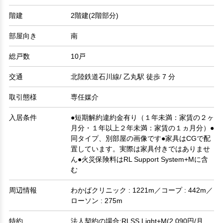
階建
2階建(2階部分)
部屋向き
南
総戸数
10戸
交通
北陸鉄道石川線/ 乙丸駅 徒歩 7 分
取引態様
専任媒介
入居条件
●短期解約違約金有り（１年未満：家賃の２ヶ
月分・１年以上２年未満：家賃の１ヵ月分）●
同タイプ、別部屋の画像です●家具はCGで配
置しています。実際は家具付きではありませ
ん●火災保険料はRL Support System+Mに含
む
周辺情報
わかばクリニック : 1221m／コープ : 442m／
ローソン : 275m
特約
法人契約の場合:RLSS Light+M(2,090円/月