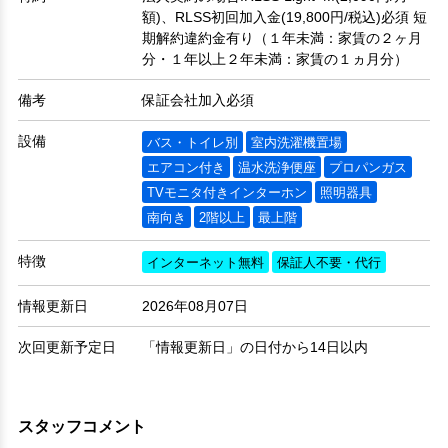
額)、RLSS初回加入金(19,800円/税込)必須 短
期解約違約金有り（１年未満：家賃の２ヶ月
分・１年以上２年未満：家賃の１ヵ月分）
備考
保証会社加入必須
設備
バス・トイレ別
室内洗濯機置場
エアコン付き
温水洗浄便座
プロパンガス
TVモニタ付きインターホン
照明器具
南向き
2階以上
最上階
特徴
インターネット無料
保証人不要・代行
情報更新日
2026年08月07日
次回更新予定日
「情報更新日」の日付から14日以内
スタッフコメント