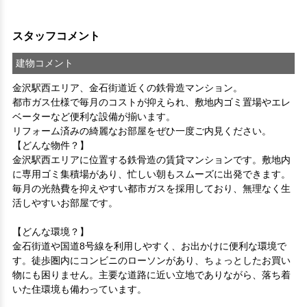
スタッフコメント
建物コメント
金沢駅西エリア、金石街道近くの鉄骨造マンション。

都市ガス仕様で毎月のコストが抑えられ、敷地内ゴミ置場やエレ
ベーターなど便利な設備が揃います。

リフォーム済みの綺麗なお部屋をぜひ一度ご内見ください。
【どんな物件？】

金沢駅西エリアに位置する鉄骨造の賃貸マンションです。敷地内
に専用ゴミ集積場があり、忙しい朝もスムーズに出発できます。
毎月の光熱費を抑えやすい都市ガスを採用しており、無理なく生
活しやすいお部屋です。

【どんな環境？】

金石街道や国道8号線を利用しやすく、お出かけに便利な環境で
す。徒歩圏内にコンビニのローソンがあり、ちょっとしたお買い
物にも困りません。主要な道路に近い立地でありながら、落ち着
いた住環境も備わっています。
