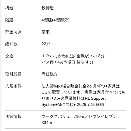
構造
鉄骨造
階建
4階建(4階部分)
部屋向き
南東
総戸数
22戸
交通
ＩＲいしかわ鉄道/ 金沢駅 バス8分
バス停 中央市場口 徒歩 4 分
取引態様
専任媒介
入居条件
法人契約の場合敷金礼金2ヶ月ずつ●家具は
CGで配置しています。実際は家具付きではあ
りません●火災保険料はRL Support
System+Mに含む● 2026.7.16解約
周辺情報
マックスバリュ : 710m／セブンイレブン :
334m