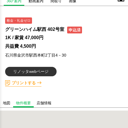
360°案内
動画案内
間取り
画像
敷金・礼金ゼロ
グリーンハイム駅西 402号室
申込済
1K
/ 家賃
47,000円
共益費 4,500円
石川県金沢市駅西本町2丁目4－30
リノッタwebページ
プリントする
地図
物件概要
店舗情報