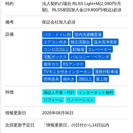
特約
法人契約の場合:RLSS Light+M(2,090円/月
額)、RLSS初回加入金(19,800円/税込)必須
備考
保証会社加入必須
設備
バス・トイレ別
室内洗濯機置場
エアコン付き
独立洗面台
温水洗浄便座
コンロ2口以上
駐輪場
エレベーター
宅配ボックス
バルコニー・ベランダ
都市ガス
BSアンテナ
TVモニタ付きインターホン
屋根付駐車場
照明器具
南向き
2階以上
最上階
特徴
保証人不要・代行
インターネット無料
リフォーム
リノベーション
情報更新日
2026年08月06日
次回更新予定日
「情報更新日」の日付から14日以内