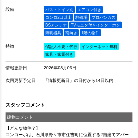
設備
バス・トイレ別
エアコン付き
コンロ2口以上
駐輪場
プロパンガス
BSアンテナ
TVモニタ付きインターホン
照明器具
南向き
1階の物件
特徴
保証人不要・代行
インターネット無料
家具・家電付き
情報更新日
2026年08月06日
次回更新予定日
「情報更新日」の日付から14日以内
スタッフコメント
建物コメント
【どんな物件？】

コンコーポは、石川県野々市市住吉町に位置する2階建てアパー