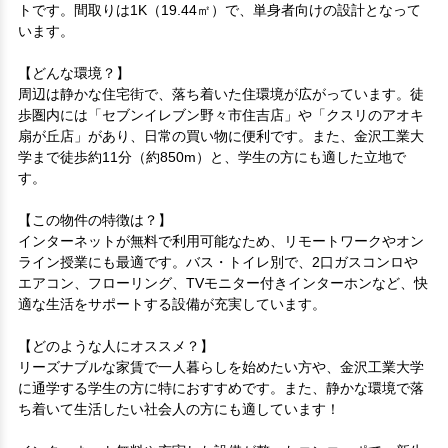
トです。間取りは1K（19.44㎡）で、単身者向けの設計となって
います。

【どんな環境？】

周辺は静かな住宅街で、落ち着いた住環境が広がっています。徒
歩圏内には「セブンイレブン野々市住吉店」や「クスリのアオキ
扇が丘店」があり、日常の買い物に便利です。また、金沢工業大
学まで徒歩約11分（約850m）と、学生の方にも適した立地で
す。 

【この物件の特徴は？】

インターネットが無料で利用可能なため、リモートワークやオン
ライン授業にも最適です。バス・トイレ別で、2口ガスコンロや
エアコン、フローリング、TVモニター付きインターホンなど、快
適な生活をサポートする設備が充実しています。 

【どのような人にオススメ？】

リーズナブルな家賃で一人暮らしを始めたい方や、金沢工業大学
に通学する学生の方に特におすすめです。また、静かな環境で落
ち着いて生活したい社会人の方にも適しています！
