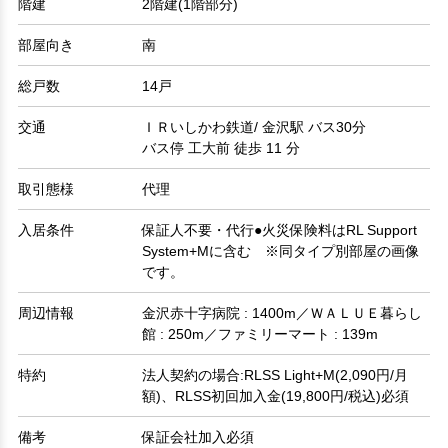
階建
2階建(1階部分)
部屋向き
南
総戸数
14戸
交通
ＩＲいしかわ鉄道/ 金沢駅 バス30分
バス停 工大前 徒歩 11 分
取引態様
代理
入居条件
保証人不要・代行●火災保険料はRL Support
System+Mに含む ※同タイプ別部屋の画像
です。
周辺情報
金沢赤十字病院 : 1400m／ＷＡＬＵＥ暮らし
館 : 250m／ファミリーマート : 139m
特約
法人契約の場合:RLSS Light+M(2,090円/月
額)、RLSS初回加入金(19,800円/税込)必須
備考
保証会社加入必須