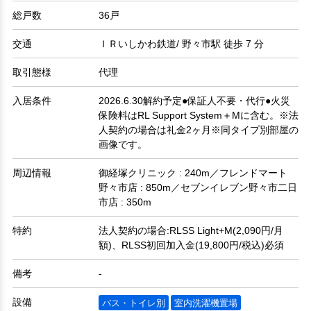
総戸数
36戸
交通
ＩＲいしかわ鉄道/ 野々市駅 徒歩 7 分
取引態様
代理
入居条件
2026.6.30解約予定●保証人不要・代行●火災
保険料はRL Support System＋Mに含む。※法
人契約の場合は礼金2ヶ月※同タイプ別部屋の
画像です。
周辺情報
御経塚クリニック : 240m／フレンドマート
野々市店 : 850m／セブンイレブン野々市二日
市店 : 350m
特約
法人契約の場合:RLSS Light+M(2,090円/月
額)、RLSS初回加入金(19,800円/税込)必須
備考
-
設備
バス・トイレ別
室内洗濯機置場