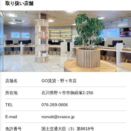
取り扱い店舗
店舗名
GO賃貸・野々市店
所在地
石川県野々市市御経塚2-256
TEL
076-269-0606
E-mail
nonoiti@crasco.jp
免許番号
国土交通大臣（3）第8818号