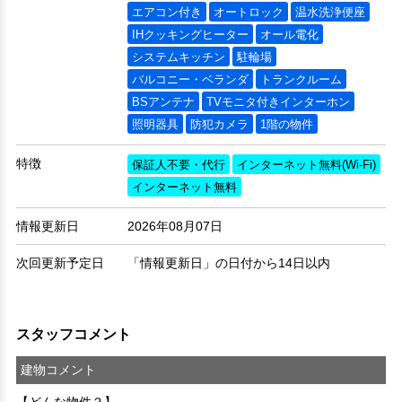
エアコン付き
オートロック
温水洗浄便座
IHクッキングヒーター
オール電化
システムキッチン
駐輪場
バルコニー・ベランダ
トランクルーム
BSアンテナ
TVモニタ付きインターホン
照明器具
防犯カメラ
1階の物件
特徴
保証人不要・代行
インターネット無料(Wi-Fi)
インターネット無料
情報更新日
2026年08月07日
次回更新予定日
「情報更新日」の日付から14日以内
スタッフコメント
建物コメント
【どんな物件？】
