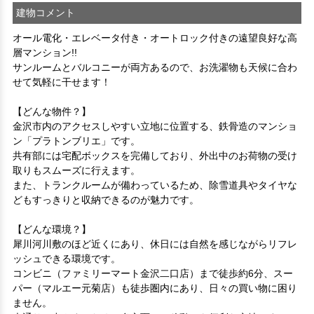
建物コメント
オール電化・エレベータ付き・オートロック付きの遠望良好な高
層マンション!!

サンルームとバルコニーが両方あるので、お洗濯物も天候に合わ
せて気軽に干せます！

【どんな物件？】

金沢市内のアクセスしやすい立地に位置する、鉄骨造のマンショ
ン「プラトンブリエ」です。

共有部には宅配ボックスを完備しており、外出中のお荷物の受け
取りもスムーズに行えます。

また、トランクルームが備わっているため、除雪道具やタイヤな
どもすっきりと収納できるのが魅力です。

【どんな環境？】

犀川河川敷のほど近くにあり、休日には自然を感じながらリフレ
ッシュできる環境です。

コンビニ（ファミリーマート金沢二口店）まで徒歩約6分、スー
パー（マルエー元菊店）も徒歩圏内にあり、日々の買い物に困り
ません。
