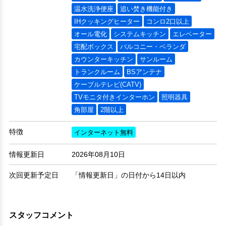
温水洗浄便座
追い焚き機能付き
IHクッキングヒーター
コンロ2口以上
オール電化
システムキッチン
エレベーター
宅配ボックス
バルコニー・ベランダ
カウンターキッチン
サンルーム
トランクルーム
BSアンテナ
ケーブルテレビ(CATV)
TVモニタ付きインターホン
照明器具
角部屋
2階以上
特徴
インターネット無料
情報更新日
2026年08月10日
次回更新予定日
「情報更新日」の日付から14日以内
スタッフコメント