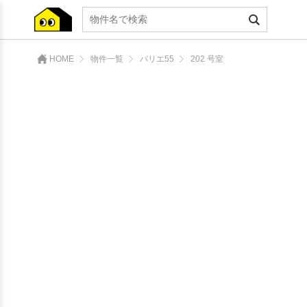
HOME
物件一覧
パリエ55
202 号室