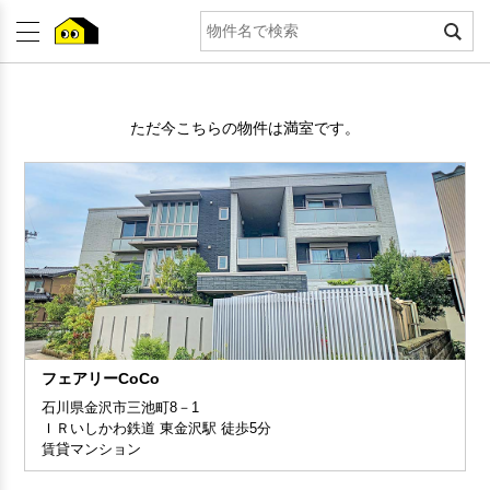
ただ今こちらの物件は満室です。
フェアリーCoCo
石川県金沢市三池町8－1
ＩＲいしかわ鉄道 東金沢駅 徒歩5分
賃貸マンション