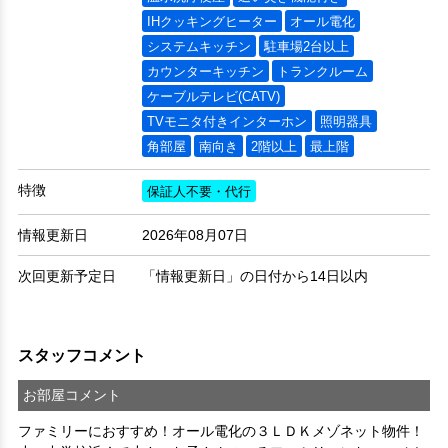
IHクッキングヒーター
オール電化
システムキッチン
駐車場2台以上
カウンターキッチン
トランクルーム
ケーブルテレビ(CATV)
TVモニタ付きインターホン
照明器具
角部屋
南向き
2階以上
最上階
特徴
保証人不要・代行
情報更新日
2026年08月07日
次回更新予定日
「情報更新日」の日付から14日以内
スタッフコメント
お部屋コメント
ファミリーにおすすめ！オール電化の３ＬＤＫメゾネット物件！