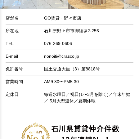
店舗名
GO賃貸・野々市店
所在地
石川県野々市市御経塚2-256
TEL
076-269-0606
E-mail
nonoiti@crasco.jp
免許番号
国土交通大臣（3）第8818号
営業時間
AM9:30〜PM5:30
定休日
毎週水曜日／祝日(1〜3月を除く)／年末年始
／ 5月大型連休／夏期休暇