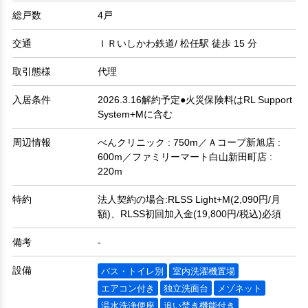
総戸数
4戸
交通
ＩＲいしかわ鉄道/ 松任駅 徒歩 15 分
取引態様
代理
入居条件
2026.3.16解約予定●火災保険料はRL Support
System+Mに含む
周辺情報
べんクリニック : 750m／Ａコープ新旭店 :
600m／ファミリーマート白山新田町店 :
220m
特約
法人契約の場合:RLSS Light+M(2,090円/月
額)、RLSS初回加入金(19,800円/税込)必須
備考
-
設備
バス・トイレ別
室内洗濯機置場
エアコン付き
独立洗面台
メゾネット
温水洗浄便座
追い焚き機能付き