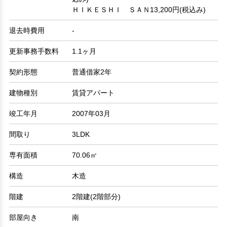
ＨＩＫＥＳＨＩ ＳＡＮ13,200円(税込み)
退去時費用
-
更新事務手数料
1.1ヶ月
契約形態
普通借家2年
建物種別
賃貸アパート
竣工年月
2007年03月
間取り
3LDK
専有面積
70.06㎡
構造
木造
階建
2階建(2階部分)
部屋向き
南