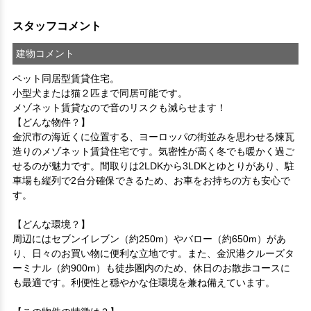
スタッフコメント
建物コメント
ペット同居型賃貸住宅。

小型犬または猫２匹まで同居可能です。

メゾネット賃貸なので音のリスクも減らせます！
【どんな物件？】

金沢市の海近くに位置する、ヨーロッパの街並みを思わせる煉瓦
造りのメゾネット賃貸住宅です。気密性が高く冬でも暖かく過ご
せるのが魅力です。間取りは2LDKから3LDKとゆとりがあり、駐
車場も縦列で2台分確保できるため、お車をお持ちの方も安心で
す。

【どんな環境？】

周辺にはセブンイレブン（約250m）やバロー（約650m）があ
り、日々のお買い物に便利な立地です。また、金沢港クルーズタ
ーミナル（約900m）も徒歩圏内のため、休日のお散歩コースに
も最適です。利便性と穏やかな住環境を兼ね備えています。
