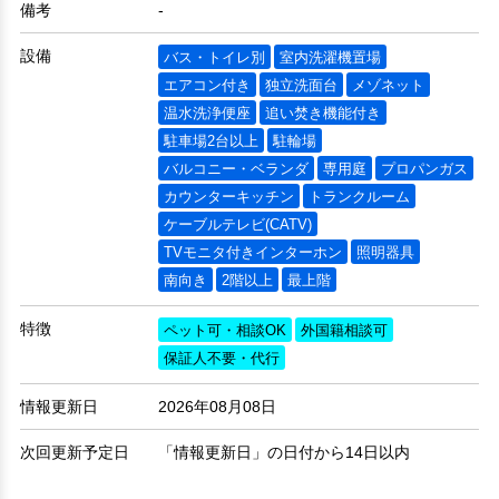
備考
-
設備
バス・トイレ別
室内洗濯機置場
エアコン付き
独立洗面台
メゾネット
温水洗浄便座
追い焚き機能付き
駐車場2台以上
駐輪場
バルコニー・ベランダ
専用庭
プロパンガス
カウンターキッチン
トランクルーム
ケーブルテレビ(CATV)
TVモニタ付きインターホン
照明器具
南向き
2階以上
最上階
特徴
ペット可・相談OK
外国籍相談可
保証人不要・代行
情報更新日
2026年08月08日
次回更新予定日
「情報更新日」の日付から14日以内