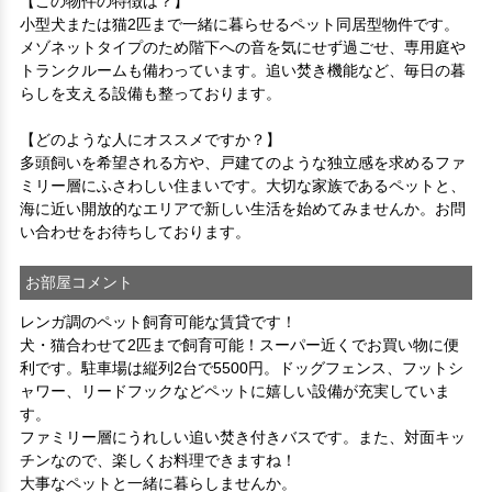
【この物件の特徴は？】

小型犬または猫2匹まで一緒に暮らせるペット同居型物件です。
メゾネットタイプのため階下への音を気にせず過ごせ、専用庭や
トランクルームも備わっています。追い焚き機能など、毎日の暮
らしを支える設備も整っております。

【どのような人にオススメですか？】

多頭飼いを希望される方や、戸建てのような独立感を求めるファ
ミリー層にふさわしい住まいです。大切な家族であるペットと、
海に近い開放的なエリアで新しい生活を始めてみませんか。お問
い合わせをお待ちしております。
お部屋コメント
レンガ調のペット飼育可能な賃貸です！
犬・猫合わせて2匹まで飼育可能！スーパー近くでお買い物に便
利です。駐車場は縦列2台で5500円。ドッグフェンス、フットシ
ャワー、リードフックなどペットに嬉しい設備が充実していま
す。
ファミリー層にうれしい追い焚き付きバスです。また、対面キッ
チンなので、楽しくお料理できますね！

大事なペットと一緒に暮らしませんか。