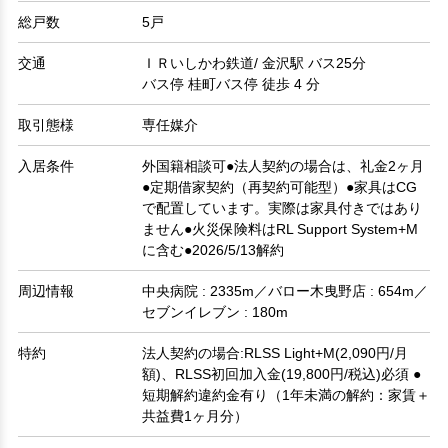
総戸数
5戸
交通
ＩＲいしかわ鉄道/ 金沢駅 バス25分
バス停 桂町バス停 徒歩 4 分
取引態様
専任媒介
入居条件
外国籍相談可●法人契約の場合は、礼金2ヶ月
●定期借家契約（再契約可能型）●家具はCG
で配置しています。実際は家具付きではあり
ません●火災保険料はRL Support System+M
に含む●2026/5/13解約
周辺情報
中央病院 : 2335m／バロー木曳野店 : 654m／
セブンイレブン : 180m
特約
法人契約の場合:RLSS Light+M(2,090円/月
額)、RLSS初回加入金(19,800円/税込)必須 ●
短期解約違約金有り（1年未満の解約：家賃＋
共益費1ヶ月分）