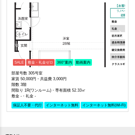
SALE
敷金・礼金ゼロ
360°案内
動画案内
部屋号数 305号室
家賃 50,000円・共益費 3,000円
階数 3階
間取り 1R(ワンルーム)・専有面積 52.33㎡
敷金 -・礼金 -
保証人不要・代行
インターネット無料
インターネット無料(Wi-Fi)
デ