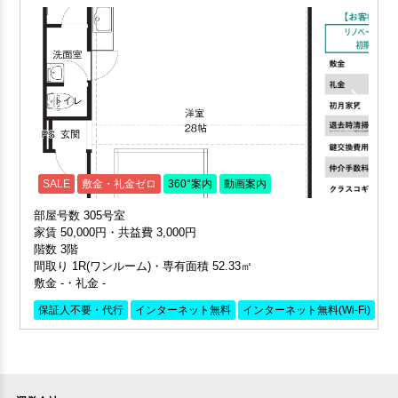
SALE
敷金・礼金ゼロ
360°案内
動画案内
部屋号数 305号室
家賃 50,000円・共益費 3,000円
階数 3階
間取り 1R(ワンルーム)・専有面積 52.33㎡
敷金 -・礼金 -
保証人不要・代行
インターネット無料
インターネット無料(Wi-Fi)
デ