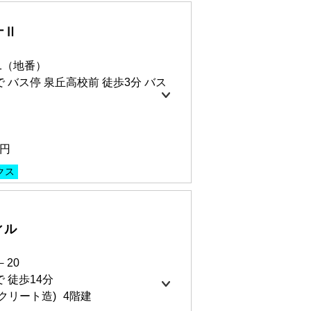
ナⅡ
00円
1（地番）
68㎡
 バス停 泉丘高校前 徒歩3分 バス
ット無料
インターネット無料(Wi-Fi)
0円
クス
ィル
00円
53㎡
－20
000円
 徒歩14分
クリート造)
4階建
ット無料