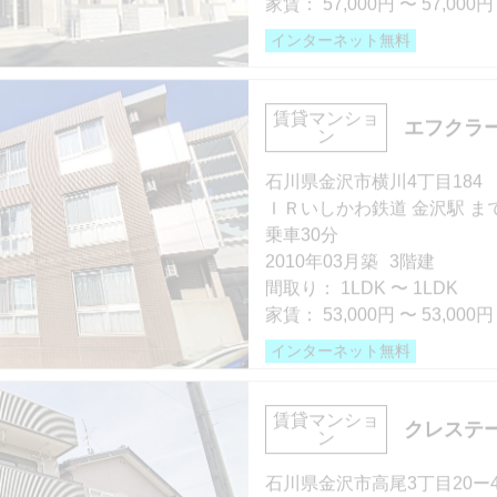
家賃 32,000円・共益費 3,00
階数 1階
間取り 1DK・専有面積 27.3
部屋号数 B108号室
賃貸マンショ
エフクラ
敷金 - ・礼金 -
ン
家賃 57,000円・共益費 4,50
°案内
階数 1階
保証人不要・代行
インターネ
石川県金沢市横川4丁目184
間取り 1LDK・専有面積 32.
ＩＲいしかわ鉄道 金沢駅 まで
敷金 2ヶ月 ・礼金 -
部屋号数 D号室
乗車30分
保証人不要・代行
インターネ
家賃 32,000円・共益費 3,00
2010年03月築
3階建
階数 1階
間取り：
1LDK
〜
1LDK
間取り 1DK・専有面積 27.3
家賃：
53,000円
〜
53,000円
敷金 - ・礼金 -
インターネット無料
案内
保証人不要・代行
インターネ
部屋号数 203号室
賃貸マンショ
クレステー
ン
家賃 53,000円・共益費 4,00
階数 3階
石川県金沢市高尾3丁目20ー
間取り 1LDK・専有面積 35.
ＩＲいしかわ鉄道 金沢駅 まで
敷金 - ・礼金 -
車30分