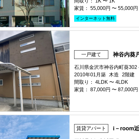
間取り：
1K
〜
1K
家賃：
55,000円
〜
55,000円
部屋号数 207号室
インターネット無料
家賃 145,000円・共益費 8,7
階数 2階
間取り 3LDK・専有面積 76.
部屋号数 A401号室
敷金 145,000円 ・礼金 290,
家賃 55,000円・共益費 4,00
神谷内葵
一戸建て
階数 4階
保証人不要・代行
インターネ
間取り 1K・専有面積 32.46
石川県金沢市神谷内町葵302
敷金 - ・礼金 -
部屋号数 306号室
2010年01月築
木造
2階建
°案内
保証人不要・代行
インターネ
家賃 150,000円・共益費 8,7
間取り：
4LDK
〜
4LDK
階数 3階
家賃：
87,000円
〜
87,000円
間取り 3LDK・専有面積 77.
敷金 150,000円 ・礼金 300,
保証人不要・代行
インターネ
部屋号数 1号室
申込済
i－room
賃貸アパート
家賃 87,000円・共益費 家