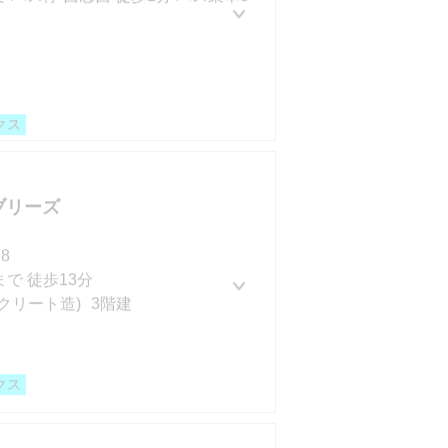
ット無料
リノベーション
リフォーム
クス
0円
面積 22㎡
ブリーズ
0円
7㎡
8
ット無料
リノベーション
リフォーム
で 徒歩13分
クリート造)
3階建
ット無料
デザイナーズ
0円
クス
面積 22㎡
ット無料
リノベーション
リフォーム
1
0円