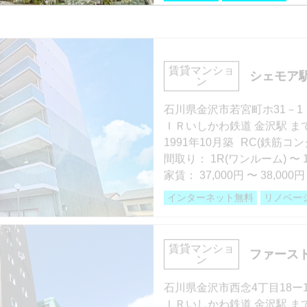
階数 2階
間取り 1LDK・専有面積 39.
部屋号数 303号室
敷金 2ヶ月 ・礼金 -
賃貸マンショ
シェモア
家賃 116,000円・共益費 6,0
ン
階数 3階
保証人不要・代行
インターネ
間取り 2LDK・専有面積 80.
石川県金沢市若宮町ホ31－1
敷金 - ・礼金 1ヶ月
ＩＲいしかわ鉄道 金沢駅 まで
1991年10月築
RC(鉄筋コン
保証人不要・代行
ペット可・
間取り：
1R(ワンルーム)
〜
家賃：
37,000円
〜
38,000円
インターネット無料
リノベー
部屋号数 206号室
賃貸マンショ
ファース
ン
家賃 38,000円・共益費 5,00
階数 2階
石川県金沢市西念4丁目18ー
間取り 1R(ワンルーム)・専有
ＩＲいしかわ鉄道 金沢駅 まで
敷金 - ・礼金 -
分