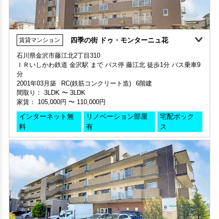
石川県金沢市藤江北2丁目310
家賃 61,000円・共益費 6,000円
ＩＲいしかわ鉄道 金沢駅 まで バス停 藤江北 徒歩1分 バス乗車9
部屋号数 202号室
階数 4階
分
家賃 57,000円・共益費 4,500円
間取り 1K・専有面積 31.13㎡
2001年03月築
RC(鉄筋コンクリート造)
6階建
階数 2階
敷金 2ヶ月 ・礼金 -
間取り：
3LDK
〜
3LDK
間取り 2LDK・専有面積 53.48㎡
家賃：
105,000円
〜
110,000円
敷金 - ・礼金 -
保証人不要・代行
インターネット無料
リノベーション
リフォーム
インターネット無
リノベーション部屋
宅配ボック
保証人不要・代行
インターネット無料
リノベーション
リフォーム
料
有
ス
360°案内
四季の街 ドゥ・モンターニュ杜
賃貸マンション
申込済
部屋号数 102号室
石川県金沢市藤江北4丁目260
ＩＲいしかわ鉄道 金沢駅 まで バス停 藤江北 徒歩2分 バス乗車9
家賃 62,000円・共益費 4,500円
部屋号数 305号室
分