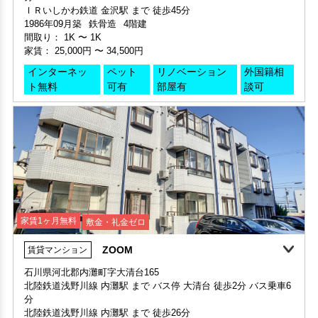
ト無料
可有
部屋有
談可
家賃1ヶ月無料
敷金・礼金ゼロ
360°案内
動画案内
家賃1ヶ月無料
敷金・礼金ゼロ
360°案内
動画案内
ZOOM
賃貸マンション
申込済
部屋号数 115号室
申込済
部屋号数 206号室
家賃1ヶ月無料
敷金・礼金ゼロ
360°案内
動画案内
家賃 45,000円・共益費 2,000円
石川県河北郡内灘町字大清台165
家賃 53,000円・共益費 3,000円
階数 1階
北陸鉄道浅野川線 内灘駅 まで バス停 大清台 徒歩2分 バス乗車6
階数 2階
部屋号数 306号室
間取り 2LDK・専有面積 52.99㎡
分
間取り 2DK・専有面積 50.42㎡
家賃 25,000円・共益費 4,500円
敷金 1ヶ月 ・礼金 -
北陸鉄道浅野川線 内灘駅 まで 徒歩26分
敷金 - ・礼金 -
階数 3階
1990年03月築
RC(鉄筋コンクリート造)
3階建
間取り 1K・専有面積 18.55㎡
保証人不要・代行
リフォーム
保証人不要・代行
インターネット無料
リノベーション
リフォーム
間取り：
1LDK
〜
2K
敷金 - ・礼金 -
家賃：
40,000円
〜
43,000円
保証人不要・代行
インターネット無料
リノベーション
リフォーム
インターネット無料
リノベーション部屋有