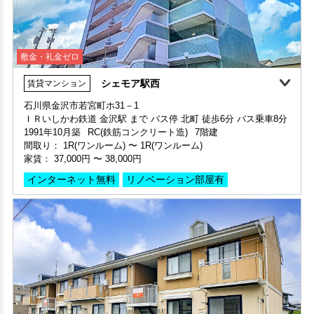
シェモア駅西
賃貸マンション
敷金・礼金ゼロ
360°案内
動画案内
敷金・礼金ゼロ
360°案内
石川県金沢市若宮町ホ31－1
部屋号数 203号室
ＩＲいしかわ鉄道 金沢駅 まで バス停 北町 徒歩6分 バス乗車8分
部屋号数 101号室
家賃 57,000円・共益費 3,000円
1991年10月築
RC(鉄筋コンクリート造)
7階建
家賃 60,000円・共益費 4,000円
階数 2階
間取り：
1R(ワンルーム)
〜
1R(ワンルーム)
階数 1階
間取り 2K・専有面積 39.37㎡
家賃：
37,000円
〜
38,000円
間取り 1LDK・専有面積 41.84㎡
敷金 - ・礼金 -
敷金 - ・礼金 -
インターネット無料
リノベーション部屋有
保証人不要・代行
インターネット無料
リノベーション
リフォーム
保証人不要・代行
インターネット無料
リノベーション
リフォーム
コンチネンタル・キャッスル
賃貸アパート
敷金・礼金ゼロ
360°案内
動画案内
敷金・礼金ゼロ
360°案内
動画案内
石川県金沢市二口町ロ62
敷金・礼金ゼロ
ＩＲいしかわ鉄道 金沢駅 まで バス停 二口 徒歩2分 バス乗車8分
部屋号数 206号室
申込済
部屋号数 210号室
部屋号数 201号室
1990年03月築
2階建