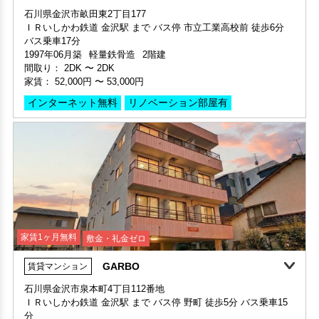
家賃：
52,000円
〜
53,000円
敷金 1ヶ月 ・礼金 -
インターネット無料
リノベーション部屋有
保証人不要・代行
家賃1ヶ月無料
敷金・礼金ゼロ
GARBO
賃貸マンション
360°案内
動画案内
家賃1ヶ月無料
敷金・礼金ゼロ
360°案内
石川県金沢市泉本町4丁目112番地
部屋号数 112号室
ＩＲいしかわ鉄道 金沢駅 まで バス停 野町 徒歩5分 バス乗車15
部屋号数 102号室
家賃 54,000円・共益費 2,000円
分
家賃 52,000円・共益費 3,000円
階数 1階
ＩＲいしかわ鉄道 金沢駅 まで 徒歩45分
階数 1階
間取り 1LDK・専有面積 52.99㎡
1986年09月築
鉄骨造
4階建
間取り 2DK・専有面積 50.12㎡
敷金 1ヶ月 ・礼金 -
間取り：
1K
〜
1K
敷金 - ・礼金 -
家賃：
25,000円
〜
34,500円
保証人不要・代行
デザイナーズ
リノベーション
リフォーム
保証人不要・代行
インターネット無料
リノベーション
リフォーム
インターネッ
ペット
リノベーション
外国籍相