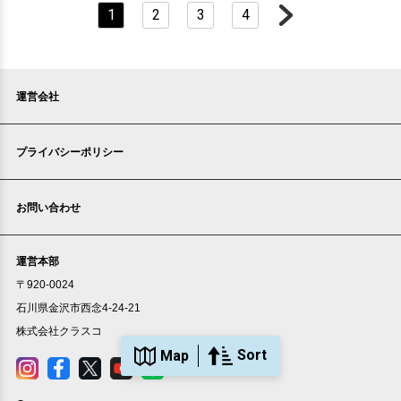
プライバシーポリシー
敷金・礼金ゼロ
360°案内
動画案内
お問い合わせ
部屋号数 305号室
家賃 39,000円・共益費 4,000円
階数 3階
運営本部
間取り 1K・専有面積 26.04㎡
敷金 - ・礼金 -
〒920-0024
保証人不要・代行
インターネット無料
リノベーション
リフォーム
石川県金沢市西念4-24-21
株式会社クラスコ
Sort
Map
crasco