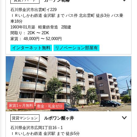
間取り 1LDK・専有面積 53.01㎡
家賃：
48,000円
〜
52,000円
敷金 1ヶ月 ・礼金 1ヶ月
保証人不要・代行
インターネット無料
リノベーション
リフォーム
インターネット無料
リノベーション部屋有
保証人不要・代行
インターネット無料
リノベーション
リフォーム
家賃1ヶ月無料
敷金・礼金ゼロ
ルポワン醒ヶ井
賃貸マンション
家賃1ヶ月無料
敷金・礼金ゼロ
石川県金沢市広岡1丁目16－1
ＩＲいしかわ鉄道 金沢駅 まで 徒歩5分
部屋号数 202号室
1995年03月築
RC(鉄筋コンクリート造)
4階建
家賃 48,000円・共益費 3,000円
間取り：
1K
〜
1K
階数 2階
家賃：
53,000円
〜
54,000円
間取り 2DK・専有面積 45.12㎡
敷金 - ・礼金 -
インターネット無料
リノベーション部屋有
保証人不要・代行
インターネット無料
リノベーション
リフォーム