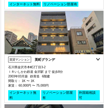
英町グランデ
賃貸マンション
家賃1ヶ月無料
敷金・礼金ゼロ
360°案内
動画案内
360°案内
石川県金沢市本町2丁目3-2
ＩＲいしかわ鉄道 金沢駅 まで 徒歩8分
申込済
部屋号数 301号室
部屋号数 102号室
2003年03月築
鉄骨造
6階建
家賃 40,000円・共益費 3,500円
家賃 48,000円・共益費 3,000円
間取り：
1K
〜
1K
階数 3階
階数 1階
家賃：
60,000円
〜
75,000円
間取り 1LDK・専有面積 48.12㎡
間取り 2LDK・専有面積 50.5㎡
敷金 - ・礼金 -
敷金 2ヶ月 ・礼金 -
インターネット無
リノベーション部屋
外国籍相談
料
有
可
保証人不要・代行
インターネット無料
リノベーション
リフォーム
インターネット無料
リノベーション
リフォーム
可動棚付き