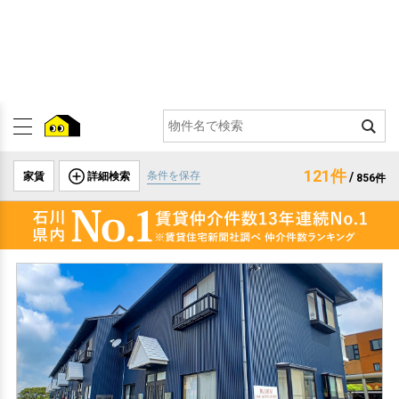
121件
条件を保存
家賃
詳細検索
/
856件
BLUEM（ブルーム）
賃貸アパート
石川県小松市串茶屋町甲35
ＩＲいしかわ鉄道 粟津駅 まで バス停 串茶屋 徒歩2分 バス乗車5