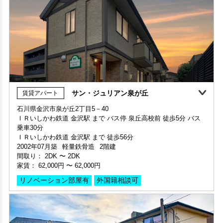
サン・ジュリアン泉が丘
賃貸アパート
360°案内
石川県金沢市泉が丘2丁目5－40
ＩＲいしかわ鉄道 金沢駅 まで バス停 泉丘高校前 徒歩5分 バス
部屋号数 402号室
乗車30分
家賃 60,000円・共益費 6,000円
ＩＲいしかわ鉄道 金沢駅 まで 徒歩56分
階数 4階
2002年07月築
軽量鉄骨造
2階建
間取り 1K・専有面積 27.95㎡
間取り：
2DK
〜
2DK
敷金 2ヶ月 ・礼金 -
家賃：
62,000円
〜
62,000円
保証人不要・代行
インターネット無料
リノベーション
リフォーム
リノベーション部屋有
外国籍相談可
家賃1ヶ月無料
敷金・礼金ゼロ