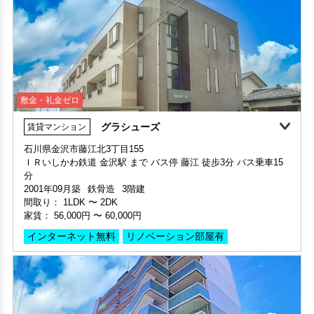
敷金・礼金ゼロ
グラシューズ
賃貸マンション
敷金・礼金ゼロ
360°案内
動画案内
敷金・礼金ゼロ
360°案内
動画案内
石川県金沢市藤江北3丁目155
申込済
部屋号数 605号室
ＩＲいしかわ鉄道 金沢駅 まで バス停 藤江 徒歩3分 バス乗車15
部屋号数 102号室
家賃 29,000円・共益費 4,000円
分
家賃 46,000円・共益費 3,000円
階数 6階
2001年09月築
鉄骨造
3階建
階数 1階
間取り 1K・専有面積 21.45㎡
間取り：
1LDK
〜
2DK
間取り 1K・専有面積 26.42㎡
敷金 - ・礼金 -
家賃：
56,000円
〜
60,000円
敷金 - ・礼金 -
保証人不要・代行
インターネット無料
デザイナーズ
リノベーション
インターネット無料
リノベーション部屋有
保証人不要・代行
インターネット無料
インターネット無料(Wi-Fi)
リ
敷金・礼金ゼロ