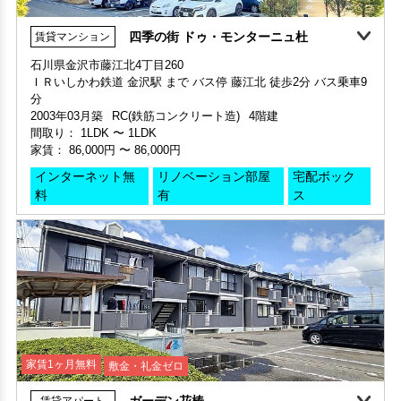
階数 1階
家賃 110,000円・共益費 7,000円
2003年03月築
RC(鉄筋コンクリート造)
4階建
間取り 1LDK・専有面積 53.48㎡
階数 3階
間取り：
1LDK
〜
1LDK
敷金 2ヶ月 ・礼金 -
間取り 3LDK・専有面積 73.4㎡
家賃：
86,000円
〜
86,000円
敷金 1ヶ月 ・礼金 -
保証人不要・代行
インターネット無料
デザイナーズ
リノベーション
インターネット無
リノベーション部屋
宅配ボック
保証人不要・代行
インターネット無料
極上
ロケーション良好
料
有
ス
家賃1ヶ月無料
敷金・礼金ゼロ
360°案内
動画案内
ガーデン花椿
賃貸アパート
360°案内
申込済
部屋号数 405号室
石川県金沢市出雲町イ229
ＩＲいしかわ鉄道 金沢駅 まで バス停 北出雲町 徒歩3分 バス乗
家賃 105,000円・共益費 7,000円
部屋号数 403号室
車18分
階数 4階
家賃 86,000円・共益費 7,000円
1993年01月築
軽量鉄骨造
2階建
間取り 3LDK・専有面積 73.4㎡
階数 4階
間取り：
2DK
〜
2DK
敷金 1ヶ月 ・礼金 -