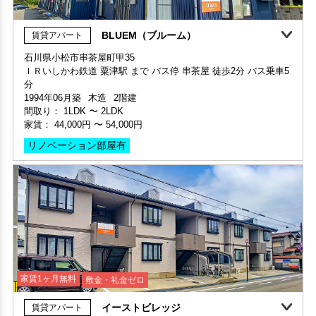
分
1994年06月築
木造
2階建
間取り：
1LDK
〜
2LDK
家賃：
44,000円
〜
54,000円
リノベーション部屋有
家賃1ヶ月無料
敷金・礼金ゼロ
イーストビレッジ
賃貸アパート
石川県金沢市畝田東2丁目177
ＩＲいしかわ鉄道 金沢駅 まで バス停 市立工業高校前 徒歩6分
部屋号数 102号室
バス乗車17分
家賃 44,000円・共益費 2,000円
1997年06月築
軽量鉄骨造
2階建
階数 1階
間取り：
2DK
〜
2DK
間取り 2LDK・専有面積 53.82㎡