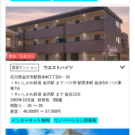
敷金・礼金ゼロ
ウエストハイツ
賃貸マンション
敷金・礼金ゼロ
石川県金沢市駅西本町1丁目6－19
敷金・礼金ゼロ
ＩＲいしかわ鉄道 金沢駅 まで バス停 駅西本町 徒歩5分 バス乗
申込済
部屋号数 603号室
車7分
申込済
部屋号数 401号室
家賃 56,000円・共益費 6,000円
ＩＲいしかわ鉄道 金沢駅 まで 徒歩12分
家賃 53,000円・共益費 4,000円
階数 6階
1993年10月築
鉄骨造
3階建
階数 4階
間取り 2K・専有面積 33.05㎡
間取り：
1K
〜
2K
間取り 1K・専有面積 27㎡
敷金 - ・礼金 -
家賃：
46,000円
〜
57,000円
敷金 - ・礼金 -
保証人不要・代行
インターネット無料
インターネット無料
リノベーション部屋有
保証人不要・代行
インターネット無料