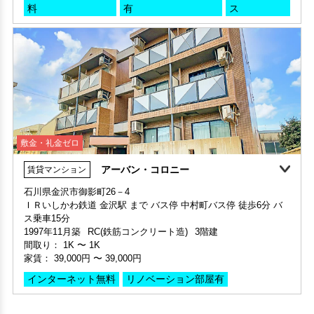
敷金・礼金ゼロ
アーバン・コロニー
賃貸マンション
360°案内
石川県金沢市御影町26－4
ＩＲいしかわ鉄道 金沢駅 まで バス停 中村町バス停 徒歩6分 バ
部屋号数 102号室
ス乗車15分
家賃 49,000円・共益費 3,000円
1997年11月築
RC(鉄筋コンクリート造)
3階建
階数 1階
間取り：
1K
〜
1K
間取り 1K・専有面積 32.4㎡
家賃：
39,000円
〜
39,000円
敷金 2ヶ月 ・礼金 -
インターネット無料
リノベーション部屋有
保証人不要・代行
インターネット無料
リノベーション
リフォーム
1
2
3
4
運営会社