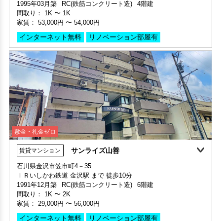
敷金・礼金ゼロ
サンライズ山善
賃貸マンション
家賃1ヶ月無料
敷金・礼金ゼロ
360°案内
動画案内
石川県金沢市笠市町4－35
家賃1ヶ月無料
敷金・礼金ゼロ
360°案内
動画案内
ＩＲいしかわ鉄道 金沢駅 まで 徒歩10分
部屋号数 409号室
部屋号数 206号室
1991年12月築
RC(鉄筋コンクリート造)
6階建
家賃 54,000円・共益費 4,000円
家賃 52,000円・共益費 4,000円
間取り：
1K
〜
2K
階数 4階
階数 2階
家賃：
29,000円
〜
56,000円
間取り 1K・専有面積 27㎡
間取り 2DK・専有面積 45.34㎡
敷金 - ・礼金 -
インターネット無料
リノベーション部屋有
敷金 - ・礼金 -
保証人不要・代行
インターネット無料
リノベーション
リフォーム
保証人不要・代行
インターネット無料
リノベーション
リフォーム