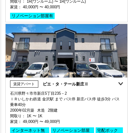
ピエ・タ・テール新庄Ⅱ
賃貸アパート
家賃1ヶ月無料
敷金・礼金ゼロ
360°案内
動画案内
石川県野々市市新庄5丁目235－2
家賃1ヶ月無料
敷金・礼金ゼロ
360°案内
動画案内
ＩＲいしかわ鉄道 金沢駅 まで バス停 新庄バス停 徒歩3分 バス
申込済
部屋号数 101号室
部屋号数 310号室
乗車40分
家賃 40,000円・共益費 3,000円
家賃 48,000円・共益費 4,000円
2000年02月築
木造
2階建
階数 1階
階数 3階
間取り：
1K
〜
1K
間取り 1R(ワンルーム)・専有面積 25.33㎡
間取り 1K・専有面積 22.8㎡
家賃：
49,000円
〜
49,000円
敷金 - ・礼金 -
敷金 - ・礼金 -
インターネット無
リノベーション部屋
宅配ボック
保証人不要・代行
リノベーション
リフォーム
保証人不要・代行
インターネット無料
デザイナーズ
リノベーション
料
有
ス