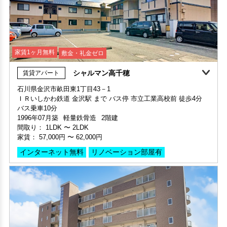
シャルマン高千穂
賃貸アパート
部屋号数 403号室
石川県金沢市畝田東1丁目43－1
家賃 75,000円・共益費 6,000円
ＩＲいしかわ鉄道 金沢駅 まで バス停 市立工業高校前 徒歩4分
部屋号数 A号室
階数 4階
バス乗車10分
家賃 62,000円・共益費 3,000円
間取り 1K・専有面積 31.13㎡
1996年07月築
軽量鉄骨造
2階建
階数 1階
敷金 2ヶ月 ・礼金 -
間取り：
1LDK
〜
2LDK
間取り 2DK・専有面積 65.74㎡
家賃：
57,000円
〜
62,000円
敷金 2ヶ月 ・礼金 -
保証人不要・代行
インターネット無料
リノベーション
リフォーム
インターネット無料
リノベーション部屋有
保証人不要・代行
リノベーション
リフォーム
外国籍相談可
360°案内
四季の街 ドゥ・モンターニュ花
賃貸マンション
家賃1ヶ月無料
敷金・礼金ゼロ
360°案内
動画案内
申込済
部屋号数 401号室