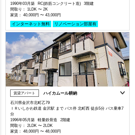
家賃1ヶ月無料
敷金・礼金ゼロ
動画案内
ハイカムール耕納
賃貸アパート
敷金・礼金ゼロ
部屋号数 406号室
石川県金沢市北町乙79
家賃 34,500円・共益費 4,500円
ＩＲいしかわ鉄道 金沢駅 まで バス停 北町西 徒歩5分 バス乗車7
部屋号数 206号室
階数 4階
分
家賃 43,000円・共益費 3,500円
間取り 1K・専有面積 18.55㎡
1996年05月築
軽量鉄骨造
2階建
階数 2階
敷金 - ・礼金 -
間取り：
2LDK
〜
2LDK
間取り 2K・専有面積 46.5㎡
家賃：
48,000円
〜
48,000円
敷金 - ・礼金 -
保証人不要・代行
インターネット無料
デザイナーズ
リノベーション
インターネット無料
リノベーション部屋有
保証人不要・代行
インターネット無料