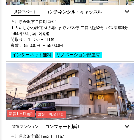
家賃 38,000円・共益費 5,000円
家賃 46,000円・共益費 3,000円
家賃 56,000円・共益費 4,000円
間取り：
1LDK
〜
1LDK
階数 2階
階数 2階
階数 2階
家賃：
55,000円
〜
55,000円
間取り 1R(ワンルーム)・専有面積 22㎡
間取り 1K・専有面積 26.42㎡
間取り 2DK・専有面積 41.84㎡
敷金 - ・礼金 -
インターネット無料
リノベーション部屋有
敷金 - ・礼金 -
敷金 - ・礼金 -
保証人不要・代行
インターネット無料
リノベーション
リフォーム
保証人不要・代行
インターネット無料
リノベーション
リフォーム
保証人不要・代行
インターネット無料
家賃1ヶ月無料
敷金・礼金ゼロ
コンフォート藤江
賃貸マンション
石川県金沢市藤江南3丁目167
敷金・礼金ゼロ
360°案内
ＩＲいしかわ鉄道 金沢駅 まで バス停 藤江 徒歩2分 バス乗車15
部屋号数 102号室
部屋号数 703号室
分
家賃 55,000円・共益費 4,000円
家賃 38,000円・共益費 5,000円
1991年04月築
3階建
階数 1階
階数 7階
間取り：
1K
〜
1K
間取り 1LDK・専有面積 40.3㎡
間取り 1R(ワンルーム)・専有面積 22㎡
家賃：
47,000円
〜
48,000円
敷金 2ヶ月 ・礼金 -
敷金 - ・礼金 -