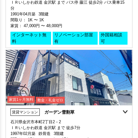
インターネット無
リノベーション部屋
外国籍相談
保証人不要・代行
インターネット無料
リノベーション
リフォーム
保証人不要・代行
インターネット無料
リノベーション
リフォーム
料
有
可
家賃1ヶ月無料
敷金・礼金ゼロ
ガーデン雪割草
賃貸マンション
敷金・礼金ゼロ
家賃1ヶ月無料
敷金・礼金ゼロ
360°案内
動画案内
石川県金沢市本町2丁目2－2
申込済
部屋号数 504号室
ＩＲいしかわ鉄道 金沢駅 まで 徒歩7分
部屋号数 102号室
家賃 37,000円・共益費 5,000円
1997年02月築
鉄骨造
3階建
家賃 47,000円・共益費 4,000円
階数 5階
間取り：
1R(ワンルーム)
〜
1R(ワンルーム)
階数 1階
間取り 1R(ワンルーム)・専有面積 22㎡
家賃：
40,000円
〜
40,000円
間取り 1K・専有面積 22.8㎡
敷金 - ・礼金 -
敷金 - ・礼金 -
リノベーション部屋有
保証人不要・代行
インターネット無料
リノベーション
リフォーム
保証人不要・代行
インターネット無料
デザイナーズ
リノベーション