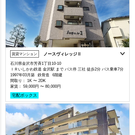
ノースヴィレッジⅡ
賃貸マンション
石川県金沢市芳斉1丁目10-10
動画案内
ＩＲいしかわ鉄道 金沢駅 まで バス停 三社 徒歩2分 バス乗車7分
部屋号数 306号室
1997年03月築
鉄骨造
6階建
申込済
部屋号数 305号室
家賃 75,000円・共益費 5,000円
間取り：
1K
〜
2DK
家賃 110,000円・共益費 8,000円
階数 3階
家賃：
59,000円
〜
80,000円
階数 3階
間取り 1LDK・専有面積 42.12㎡
間取り 3LDK・専有面積 71.9㎡
敷金 2ヶ月 ・礼金 2ヶ月
宅配ボックス
敷金 1ヶ月 ・礼金 1ヶ月
保証人不要・代行
インターネット無料
保証人不要・代行
インターネット無料
デザイナーズ