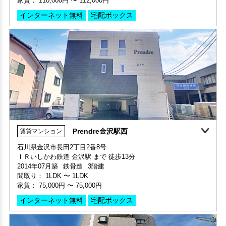
インターネット無料
宅配ボックス
保証人不要・代行
インターネット無料
Prendre金沢駅西
賃貸マンション
360°案内
動画案内
石川県金沢市長田2丁目2番8号
ＩＲいしかわ鉄道 金沢駅 まで 徒歩13分
部屋号数 505号室
2014年07月築
鉄骨造
3階建
家賃 112,000円・共益費 8,000円
間取り：
1LDK
〜
1LDK
階数 5階
家賃：
75,000円
〜
75,000円
間取り 3LDK・専有面積 71.9㎡
敷金 1ヶ月 ・礼金 1ヶ月
インターネット無料
宅配ボックス
保証人不要・代行
インターネット無料