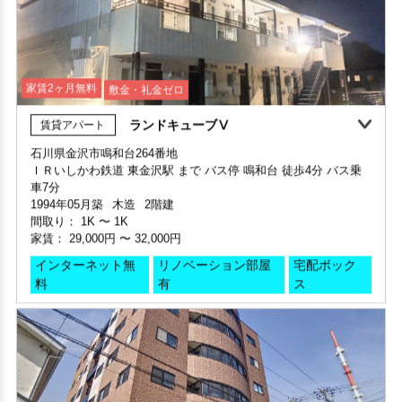
家賃2ヶ月無料
敷金・礼金ゼロ
ランドキューブⅤ
賃貸アパート
360°案内
石川県金沢市鳴和台264番地
ＩＲいしかわ鉄道 東金沢駅 まで バス停 鳴和台 徒歩4分 バス乗
部屋号数 202号室
敷金・礼金ゼロ
360°案内
動画案内
部屋号数 703号室
車7分
家賃 79,000円・共益費 7,000円
家賃 78,000円・共益費 9,400円
1994年05月築
木造
2階建
部屋号数 503号室
階数 2階
階数 7階
間取り：
1K
〜
1K
家賃 41,000円・共益費 5,000円
間取り 1LDK・専有面積 35.64㎡
間取り 1LDK・専有面積 40.05㎡
家賃：
29,000円
〜
32,000円
階数 5階
敷金 2ヶ月 ・礼金 2ヶ月
敷金 2.5ヶ月 ・礼金 2ヶ月
間取り 1K・専有面積 28.43㎡
インターネット無
リノベーション部屋
宅配ボック
保証人不要・代行
インターネット無料
敷金 - ・礼金 -
保証人不要・代行
インターネット無料
デザイナーズ
料
有
ス
保証人不要・代行
インターネット無料
リノベーション
リフォーム