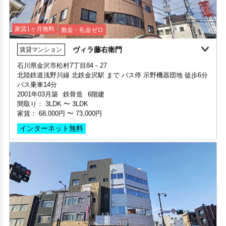
家賃1ヶ月無料
敷金・礼金ゼロ
ヴィラ藤右衛門
賃貸マンション
家賃2ヶ月無料
敷金・礼金ゼロ
360°案内
敷金・礼金ゼロ
360°案内
動画案内
石川県金沢市松村7丁目84－27
部屋号数 805号室
北陸鉄道浅野川線 北鉄金沢駅 まで バス停 示野機器団地 徒歩6分
部屋号数 102号室
家賃 79,000円・共益費 9,900円
部屋号数 505号室
バス乗車14分
家賃 29,000円・共益費 3,000円
階数 8階
家賃 42,000円・共益費 5,000円
2001年03月築
鉄骨造
6階建
階数 1階
間取り 1LDK・専有面積 40.05㎡
階数 5階
間取り：
3LDK
〜
3LDK
間取り 1K・専有面積 23.13㎡
敷金 2.5ヶ月 ・礼金 2ヶ月
間取り 1DK・専有面積 27.8㎡
家賃：
68,000円
〜
73,000円
敷金 - ・礼金 -
敷金 - ・礼金 -
保証人不要・代行
インターネット無料
デザイナーズ
インターネット無料
保証人不要・代行
インターネット無料
インターネット無料(Wi-Fi)
リ
保証人不要・代行
インターネット無料
リノベーション
リフォーム