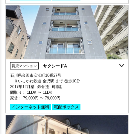
保証人不要・代行
インターネット無料
リノベーション
リフォーム
サクシードA
賃貸マンション
石川県金沢市安江町18番27号
敷金・礼金ゼロ
360°案内
ＩＲいしかわ鉄道 金沢駅 まで 徒歩10分
部屋号数 205号室
2017年12月築
鉄骨造
6階建
家賃 73,000円・共益費 8,900円
部屋号数 406号室
間取り：
1LDK
〜
1LDK
階数 2階
家賃 41,000円・共益費 5,000円
家賃：
79,000円
〜
79,000円
間取り 1LDK・専有面積 40.05㎡
階数 4階
敷金 2.5ヶ月 ・礼金 2ヶ月
インターネット無料
宅配ボックス
間取り 1R(ワンルーム)・専有面積 27.14㎡
敷金 - ・礼金 -
保証人不要・代行
インターネット無料
デザイナーズ
保証人不要・代行
インターネット無料
リノベーション
外国籍相談可