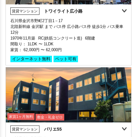
トワイライト広小路
賃貸マンション
家賃2ヶ月無料
敷金・礼金ゼロ
360°案内
敷金・礼金ゼロ
360°案内
家賃1ヶ月無料
敷金・礼金ゼロ
360°案内
石川県金沢市野町2丁目1－17
部屋号数 105号室
北陸新幹線 金沢駅 まで バス停 広小路バス停 徒歩1分 バス乗車
部屋号数 701号室
部屋号数 405号室
家賃 29,000円・共益費 3,000円
12分
家賃 31,000円・共益費 5,000円
家賃 72,000円・共益費 6,000円
階数 1階
1970年11月築
RC(鉄筋コンクリート造)
6階建
階数 7階
階数 4階
間取り 1K・専有面積 23.13㎡
間取り：
1LDK
〜
1LDK
間取り 1R(ワンルーム)・専有面積 20.53㎡
間取り 3LDK・専有面積 70.86㎡
敷金 - ・礼金 -
家賃：
62,000円
〜
62,000円
敷金 - ・礼金 -
敷金 - ・礼金 -
インターネット無料
ペット可有
保証人不要・代行
インターネット無料
インターネット無料(Wi-Fi)
リ
保証人不要・代行
インターネット無料
外国籍相談可
保証人不要・代行
インターネット無料
ロケーション良好
家賃1ヶ月無料
敷金・礼金ゼロ
パリエ55
賃貸マンション
家賃2ヶ月無料
敷金・礼金ゼロ
360°案内
家賃1ヶ月無料
敷金・礼金ゼロ
360°案内
360°案内
石川県金沢市桜田町1丁目23
部屋号数 201号室