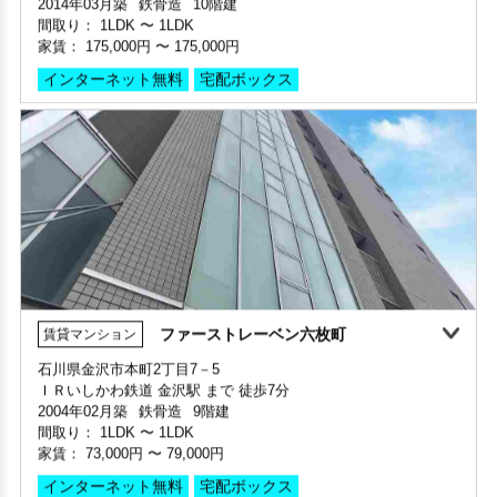
間取り：
1LDK
〜
1LDK
階数 2階
家賃：
175,000円
〜
175,000円
間取り 1R(ワンルーム)・専有面積 20.53㎡
敷金 - ・礼金 -
インターネット無料
宅配ボックス
保証人不要・代行
インターネット無料
リノベーション
リフォーム
ファーストレーベン六枚町
賃貸マンション
360°案内
石川県金沢市本町2丁目7－5
敷金・礼金ゼロ
360°案内
動画案内
ＩＲいしかわ鉄道 金沢駅 まで 徒歩7分
部屋号数 902号室
部屋号数 401号室
2004年02月築
鉄骨造
9階建
家賃 175,000円・共益費 10,000円
家賃 31,000円・共益費 5,000円
間取り：
1LDK
〜
1LDK
階数 9階
階数 4階
家賃：
73,000円
〜
79,000円
間取り 1LDK・専有面積 85㎡
間取り 1R(ワンルーム)・専有面積 20.53㎡
敷金 2ヶ月 ・礼金 2ヶ月
インターネット無料
宅配ボックス
敷金 - ・礼金 -
保証人不要・代行
インターネット無料
極上