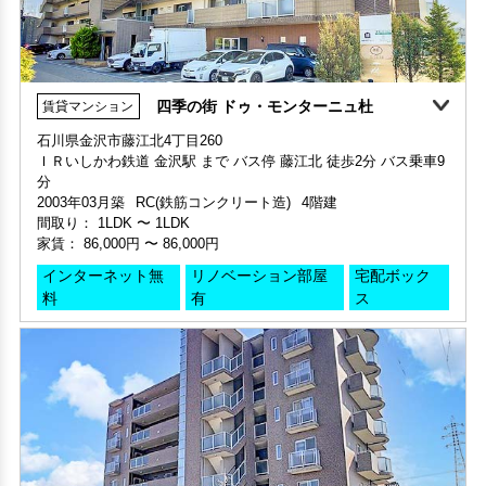
四季の街 ドゥ・モンターニュ杜
賃貸マンション
石川県金沢市藤江北4丁目260
ＩＲいしかわ鉄道 金沢駅 まで バス停 藤江北 徒歩2分 バス乗車9
部屋号数 406号室
分
申込済
部屋号数 210号室
家賃 59,000円・共益費 5,000円
2003年03月築
RC(鉄筋コンクリート造)
4階建
家賃 75,000円・共益費 5,000円
階数 4階
間取り：
1LDK
〜
1LDK
階数 2階
間取り 1K・専有面積 29.5㎡
家賃：
86,000円
〜
86,000円
間取り 1LDK・専有面積 38.84㎡
敷金 2ヶ月 ・礼金 2ヶ月
敷金 2ヶ月 ・礼金 2ヶ月
インターネット無
リノベーション部屋
宅配ボック
料
有
ス
保証人不要・代行
インターネット無料