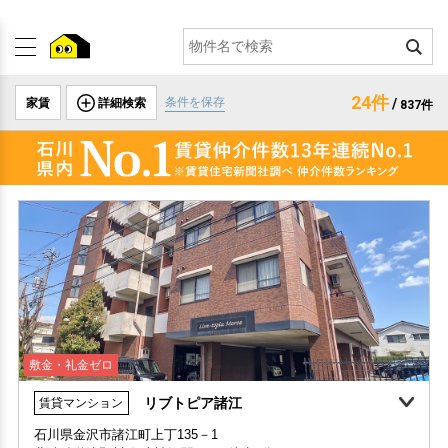
24件
条件を保存
家賃
詳細検索
/
837件
敷金・礼金ゼロ
リブトピア諸江
賃貸マンション
石川県金沢市諸江町上丁135－1
北陸鉄道浅野川線 上諸江駅 まで 徒歩2分