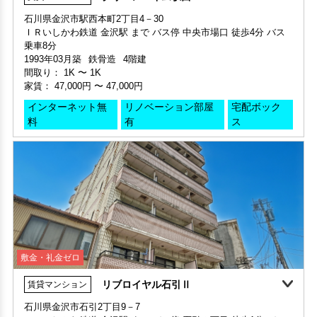
石川県金沢市駅西本町2丁目4－30
間取り 2K・専有面積 30.13㎡
ＩＲいしかわ鉄道 金沢駅 まで バス停 中央市場口 徒歩4分 バス
部屋号数 305号室
敷金 2ヶ月 ・礼金 2ヶ月
乗車8分
家賃 97,000円・共益費 7,000円
1993年03月築
鉄骨造
4階建
階数 3階
間取り：
1K
〜
1K
間取り 3LDK・専有面積 65.7㎡
家賃：
47,000円
〜
47,000円
敷金 1ヶ月 ・礼金 -
インターネット無
リノベーション部屋
宅配ボック
保証人不要・代行
料
有
ス
敷金・礼金ゼロ
360°案内
動画案内
リブロイヤル石引Ⅱ
賃貸マンション
敷金・礼金ゼロ
360°案内
動画案内
部屋号数 405号室
石川県金沢市石引2丁目9－7
家賃 98,000円・共益費 7,000円
ＩＲいしかわ鉄道 金沢駅 まで バス停 石引２丁目 徒歩1分 バス
申込済
部屋号数 402号室