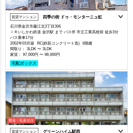
四季の街 ドゥ・モンターニュ虹
賃貸マンション
部屋号数 605号室
360°案内
家賃 80,000円・共益費 5,000円
石川県金沢市藤江北3丁目306
階数 6階
ＩＲいしかわ鉄道 金沢駅 まで バス停 市立工業高校前 徒歩3分
部屋号数 403号室
間取り 2DK・専有面積 0㎡
バス乗車17分
家賃 86,000円・共益費 7,000円
敷金 2ヶ月 ・礼金 2ヶ月
2002年03月築
RC(鉄筋コンクリート造)
6階建
階数 4階
間取り：
3LDK
〜
3LDK
間取り 1LDK・専有面積 53.01㎡
家賃：
97,000円
〜
98,000円
敷金 1ヶ月 ・礼金 1ヶ月
宅配ボックス
保証人不要・代行
インターネット無料
リノベーション
リフォーム
敷金・礼金ゼロ
申込済
部屋号数 401号室
グリーンハイム駅西
賃貸マンション
家賃 65,000円・共益費 5,000円
階数 4階
360°案内