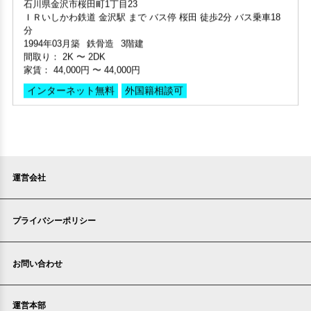
部屋号数 502号室
ＩＲいしかわ鉄道 金沢駅 まで バス停 桜田 徒歩2分 バス乗車18
部屋号数 303号室
家賃 32,000円・共益費 3,000円
家賃 72,000円・共益費 6,000円
分
家賃 62,000円・共益費 8,000円
階数 2階
階数 5階
1994年03月築
鉄骨造
3階建
階数 3階
間取り 1K・専有面積 23.13㎡
間取り 3LDK・専有面積 70.86㎡
間取り：
2K
〜
2DK
間取り 1LDK・専有面積 58.94㎡
敷金 - ・礼金 -
敷金 - ・礼金 -
家賃：
44,000円
〜
44,000円
敷金 2ヶ月 ・礼金 -
保証人不要・代行
インターネット無料
インターネット無料(Wi-Fi)
インターネット無料
外国籍相談可
保証人不要・代行
インターネット無料
保証人不要・代行
インターネット無料
ペット可・相談OK
運営会社
プライバシーポリシー
家賃2ヶ月無料
敷金・礼金ゼロ
360°案内
家賃1ヶ月無料
敷金・礼金ゼロ
360°案内
家賃1ヶ月無料
敷金・礼金ゼロ
360°案内
動画案内
お問い合わせ
部屋号数 206号室
部屋号数 503号室
家賃 32,000円・共益費 3,000円
部屋号数 202号室
家賃 73,000円・共益費 6,000円
階数 2階
家賃 44,000円・共益費 4,000円
階数 5階
運営本部
間取り 1K・専有面積 23.13㎡
階数 2階
間取り 3LDK・専有面積 70.86㎡