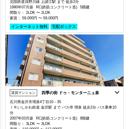
1990年07月築
RC(鉄筋コンクリート造)
5階建
間取り：
2LDK
〜
2LDK
家賃：
59,000円
〜
59,000円
インターネット無料
宅配ボックス
四季の街 ドゥ・モンターニュ泉
賃貸マンション
敷金・礼金ゼロ
石川県金沢市増泉4丁目10－35
ＩＲいしかわ鉄道 金沢駅 まで バス停 増泉 徒歩2分 バス乗車10
部屋号数 407号室
分
家賃 59,000円・共益費 5,000円
2007年03月築
RC(鉄筋コンクリート造)
8階建
階数 4階
間取り：
3LDK
〜
3LDK
間取り 2LDK・専有面積 63.4㎡
家賃：
110,000円
〜
112,000円
敷金 - ・礼金 -