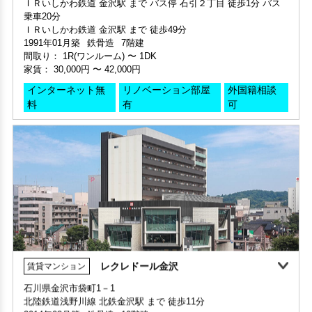
階数 4階
乗車20分
家賃 47,000円・共益費 4,500円
間取り 3LDK・専有面積 65.7㎡
ＩＲいしかわ鉄道 金沢駅 まで 徒歩49分
階数 4階
敷金 1ヶ月 ・礼金 -
1991年01月築
鉄骨造
7階建
間取り 1K・専有面積 31.64㎡
間取り：
1R(ワンルーム)
〜
1DK
保証人不要・代行
敷金 - ・礼金 -
家賃：
30,000円
〜
42,000円
保証人不要・代行
インターネット無料
リノベーション
リフォーム
インターネット無
リノベーション部屋
外国籍相談
料
有
可
レクレドール金沢
賃貸マンション
敷金・礼金ゼロ
360°案内
石川県金沢市袋町1－1
北陸鉄道浅野川線 北鉄金沢駅 まで 徒歩11分
部屋号数 201号室
2014年03月築
鉄骨造
10階建
家賃 30,000円・共益費 5,000円