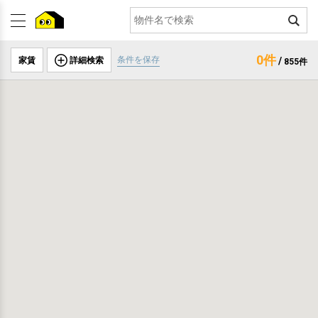
0件
条件を保存
家賃
詳細検索
/
855件