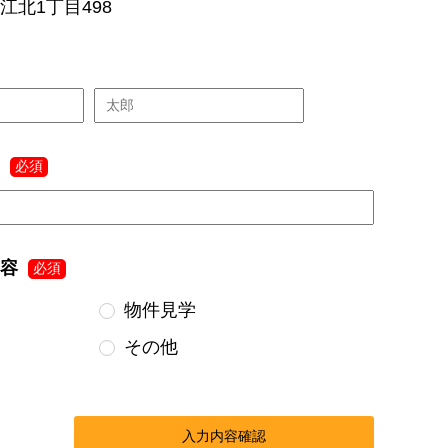
江北1丁目498
必須
容
必須
物件見学
その他
入力内容確認