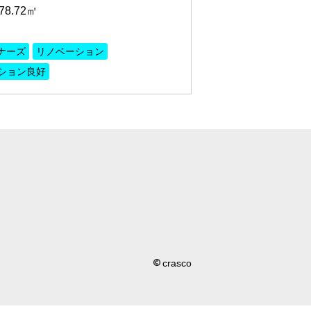
8.72㎡
ナーズ
リノベーション
ション良好
crasco