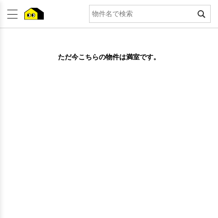
ただ今こちらの物件は満室です。
ポルターナⅠ
石川県金沢市富樫1丁目5番23号
ＩＲいしかわ鉄道 金沢駅