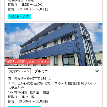
軽量鉄骨造
2階建
階数 2階
間取り：
1LDK
〜
1LDK
間取り 1K・専有面積 19.44㎡
家賃：
62,000円
〜
62,000円
敷金 - ・礼金 -
宅配ボックス
保証人不要・代行
家賃1ヶ月無料
敷金・礼金ゼロ
プルミエ
賃貸マンション
家賃1ヶ月無料
敷金・礼金ゼロ
家賃2ヶ月無料
石川県金沢市松村7丁目134－1
部屋号数 210号室
ＩＲいしかわ鉄道 金沢駅 まで バス停 示野機器団地 徒歩1分 バ
部屋号数 103号室
家賃 20,000円・共益費 2,500円
ス乗車21分
家賃 62,000円・共益費 4,500円
階数 2階
1997年09月築
鉄骨造
3階建
階数 1階
間取り 1K・専有面積 19.44㎡
間取り：
1K
〜
1K
間取り 1LDK・専有面積 54.57㎡
敷金 - ・礼金 -
家賃：
33,000円
〜
33,000円
敷金 - ・礼金 124,000円