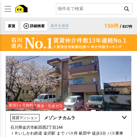
150件
条件を保存
家賃
詳細検索
/
837件
家賃1ヶ月無料
敷金・礼金ゼロ
メゾン ナカムラ
賃貸マンション
石川県金沢市畝田西2丁目144
ＩＲいしかわ鉄道 金沢駅 まで バス停 畝田中 徒歩1分 バス乗車