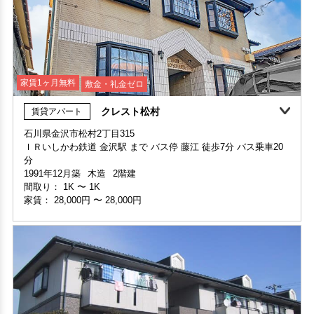
家賃1ヶ月無料
敷金・礼金ゼロ
クレスト松村
賃貸アパート
家賃1ヶ月無料
敷金・礼金ゼロ
石川県金沢市松村2丁目315
ＩＲいしかわ鉄道 金沢駅 まで バス停 藤江 徒歩7分 バス乗車20
部屋号数 105号室
分
家賃 32,000円・共益費 3,000円
1991年12月築
木造
2階建
階数 1階
間取り：
1K
〜
1K
間取り 1K・専有面積 27.99㎡
家賃：
28,000円
〜
28,000円
敷金 - ・礼金 -
保証人不要・代行