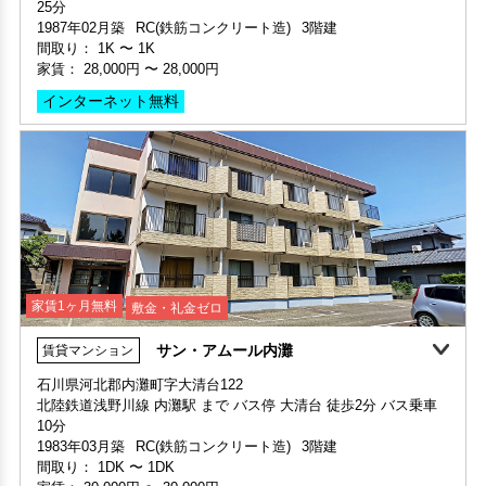
25分
1987年02月築
RC(鉄筋コンクリート造)
3階建
間取り：
1K
〜
1K
家賃：
28,000円
〜
28,000円
インターネット無料
家賃1ヶ月無料
敷金・礼金ゼロ
サン・アムール内灘
賃貸マンション
家賃1ヶ月無料
敷金・礼金ゼロ
360°案内
石川県河北郡内灘町字大清台122
北陸鉄道浅野川線 内灘駅 まで バス停 大清台 徒歩2分 バス乗車
部屋号数 201号室
10分
家賃 28,000円・共益費 4,000円
1983年03月築
RC(鉄筋コンクリート造)
3階建
階数 2階
間取り：
1DK
〜
1DK
間取り 1K・専有面積 20㎡