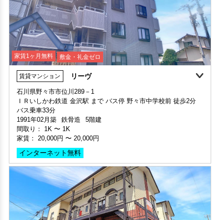
家賃1ヶ月無料
敷金・礼金ゼロ
リーヴ
賃貸マンション
家賃1ヶ月無料
敷金・礼金ゼロ
360°案内
石川県野々市市位川289－1
ＩＲいしかわ鉄道 金沢駅 まで バス停 野々市中学校前 徒歩2分
申込済
部屋号数 B002号室
バス乗車33分
家賃 61,000円・共益費 4,000円
1991年02月築
鉄骨造
5階建
階数 1階
間取り：
1K
〜
1K
間取り 1LDK・専有面積 34.36㎡
家賃：
20,000円
〜
20,000円
敷金 - ・礼金 -
インターネット無料
保証人不要・代行
インターネット無料