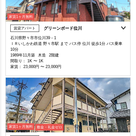
家賃1ヶ月無料
グリーンボード位川
賃貸アパート
家賃1ヶ月無料
敷金・礼金ゼロ
石川県野々市市位川39－1
ＩＲいしかわ鉄道 野々市駅 まで バス停 位川 徒歩1分 バス乗車
部屋号数 B506号室
10分
家賃 20,000円・共益費 4,000円
1989年11月築
木造
2階建
階数 5階
間取り：
1K
〜
1K
間取り 1K・専有面積 20.25㎡
家賃：
23,000円
〜
23,000円
敷金 - ・礼金 -
保証人不要・代行
インターネット無料
リフォーム
家賃1ヶ月無料
敷金・礼金ゼロ