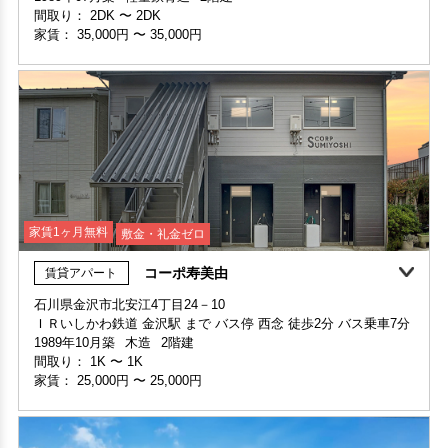
階数 2階
間取り：
2DK
〜
2DK
間取り 1K・専有面積 19.83㎡
家賃：
35,000円
〜
35,000円
敷金 - ・礼金 -
保証人不要・代行
家賃1ヶ月無料
敷金・礼金ゼロ
コーポ寿美由
賃貸アパート
家賃1ヶ月無料
敷金・礼金ゼロ
360°案内
石川県金沢市北安江4丁目24－10
ＩＲいしかわ鉄道 金沢駅 まで バス停 西念 徒歩2分 バス乗車7分
申込済
部屋号数 103号室
1989年10月築
木造
2階建
家賃 35,000円・共益費 2,500円
間取り：
1K
〜
1K
階数 1階
家賃：
25,000円
〜
25,000円
間取り 2DK・専有面積 36.73㎡
敷金 - ・礼金 -
保証人不要・代行