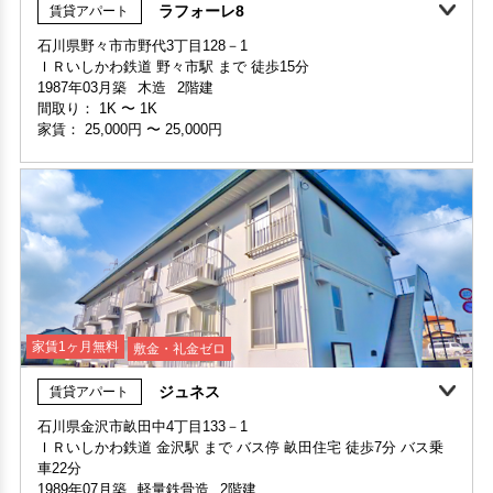
ラフォーレ8
賃貸アパート
家賃1ヶ月無料
360°案内
動画案内
石川県野々市市野代3丁目128－1
家賃1ヶ月無料
敷金・礼金ゼロ
360°案内
ＩＲいしかわ鉄道 野々市駅 まで 徒歩15分
部屋号数 202号室
1987年03月築
木造
2階建
申込済
部屋号数 B405号室
家賃 23,000円・共益費 3,000円
間取り：
1K
〜
1K
家賃 20,000円・共益費 4,000円
階数 2階
家賃：
25,000円
〜
25,000円
階数 4階
間取り 1K・専有面積 33.84㎡
間取り 1K・専有面積 20.25㎡
敷金 2ヶ月 ・礼金 -
敷金 - ・礼金 -
保証人不要・代行
事務所利用可
保証人不要・代行
インターネット無料
家賃1ヶ月無料
敷金・礼金ゼロ
ジュネス
賃貸アパート
家賃1ヶ月無料
敷金・礼金ゼロ
360°案内
石川県金沢市畝田中4丁目133－1
ＩＲいしかわ鉄道 金沢駅 まで バス停 畝田住宅 徒歩7分 バス乗
部屋号数 201号室
車22分
家賃 25,000円・共益費 3,000円
1989年07月築
軽量鉄骨造
2階建