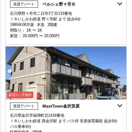
ペルシェ野々市Ⅲ
賃貸アパート
家賃1ヶ月無料
敷金・礼金ゼロ
360°案内
動画案内
石川県野々市市二日市3丁目133番地
ＩＲいしかわ鉄道 野々市駅 まで 徒歩4分
申込済
部屋号数 202号室
1985年08月築
木造
2階建
家賃 56,000円・共益費 4,000円
間取り：
1K
〜
1K
階数 2階
家賃：
20,000円
〜
20,000円
間取り 2DK・専有面積 48.57㎡
敷金 - ・礼金 -
保証人不要・代行
インターネット無料
リノベーション
リフォーム
家賃2ヶ月無料
MastTown金沢安原
賃貸アパート
家賃1ヶ月無料
敷金・礼金ゼロ
360°案内
石川県金沢市福増町北1418番地
ＩＲいしかわ鉄道 西金沢駅 まで バス停 安原保育園前 徒歩9分
部屋号数 207号室
バス乗車9分
家賃 20,000円・共益費 2,500円