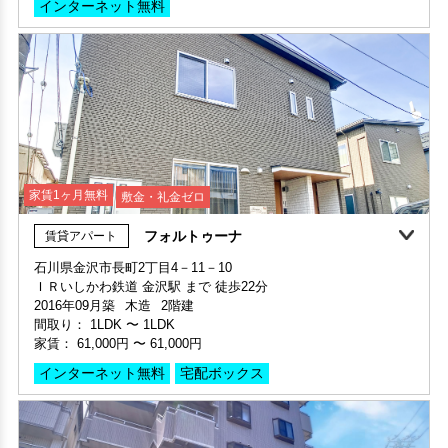
インターネット無料
保証人不要・代行
保証人不要・代行
家賃1ヶ月無料
敷金・礼金ゼロ
フォルトゥーナ
賃貸アパート
家賃1ヶ月無料
敷金・礼金ゼロ
360°案内
石川県金沢市長町2丁目4－11－10
ＩＲいしかわ鉄道 金沢駅 まで 徒歩22分
申込済
部屋号数 304号室
2016年09月築
木造
2階建
家賃 33,000円・共益費 3,000円
間取り：
1LDK
〜
1LDK
階数 3階
家賃：
61,000円
〜
61,000円
間取り 1K・専有面積 26.49㎡
インターネット無料
宅配ボックス
敷金 - ・礼金 -
保証人不要・代行
インターネット無料