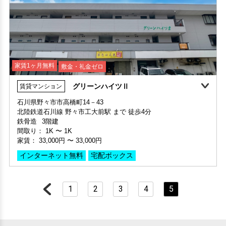
家賃1ヶ月無料
敷金・礼金ゼロ
グリーンハイツⅡ
賃貸マンション
家賃1ヶ月無料
敷金・礼金ゼロ
360°案内
石川県野々市市高橋町14－43
北陸鉄道石川線 野々市工大前駅 まで 徒歩4分
申込済
部屋号数 201号室
鉄骨造
3階建
家賃 25,000円・共益費 1,000円
間取り：
1K
〜
1K
階数 2階
家賃：
33,000円
〜
33,000円
間取り 1K・専有面積 19.44㎡
インターネット無料
宅配ボックス
敷金 - ・礼金 -
保証人不要・代行
1
2
3
4
5