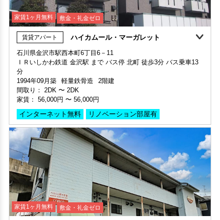
家賃1ヶ月無料
敷金・礼金ゼロ
ハイカムール・マーガレット
賃貸アパート
家賃1ヶ月無料
敷金・礼金ゼロ
360°案内
石川県金沢市駅西本町6丁目6－11
ＩＲいしかわ鉄道 金沢駅 まで バス停 北町 徒歩3分 バス乗車13
部屋号数 201号室
分
家賃 28,000円・共益費 3,000円
1994年09月築
軽量鉄骨造
2階建
階数 2階
間取り：
2DK
〜
2DK
間取り 1K・専有面積 19.87㎡
家賃：
56,000円
〜
56,000円
敷金 - ・礼金 -
インターネット無料
リノベーション部屋有
保証人不要・代行
家賃1ヶ月無料
敷金・礼金ゼロ