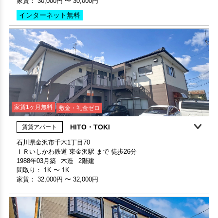
家賃：
30,000円
〜
30,000円
敷金 - ・礼金 -
インターネット無料
保証人不要・代行
インターネット無料
家賃1ヶ月無料
敷金・礼金ゼロ
HITO・TOKI
賃貸アパート
家賃1ヶ月無料
敷金・礼金ゼロ
360°案内
石川県金沢市千木1丁目70
ＩＲいしかわ鉄道 東金沢駅 まで 徒歩26分
部屋号数 203号室
1988年03月築
木造
2階建
家賃 30,000円・共益費 3,000円
間取り：
1K
〜
1K
階数 2階
家賃：
32,000円
〜
32,000円
間取り 1DK・専有面積 27.38㎡
敷金 - ・礼金 -
保証人不要・代行
インターネット無料