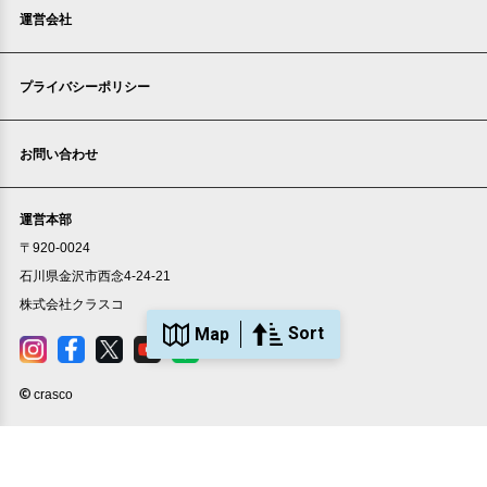
運営会社
プライバシーポリシー
家賃1ヶ月無料
敷金・礼金ゼロ
360°案内
お問い合わせ
部屋号数 201号室
家賃 33,000円・共益費 2,500円
階数 2階
運営本部
間取り 1K・専有面積 27.92㎡
敷金 - ・礼金 -
〒920-0024
保証人不要・代行
インターネット無料
石川県金沢市西念4-24-21
株式会社クラスコ
Sort
Map
crasco