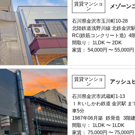
家賃 43,000円・共益費 3,00
賃貸マンショ
メゾーン
ン
階数 4階
保証人不要・代行
インターネ
間取り 1R(ワンルーム)・専有面
石川県金沢市玉川町10-28
敷金 2ヶ月 ・礼金 1ヶ月
北陸鉄道浅野川線 北鉄金沢駅
部屋号数 802号室
RC(鉄筋コンクリート造)
保証人不要・代行
4
家賃 83,000円・共益費 9,90
間取り：
1LDK
〜
2DK
階数 8階
家賃：
54,000円
〜
55,000円
間取り 1LDK・専有面積 41.
敷金 2.5ヶ月 ・礼金 2ヶ月
保証人不要・代行
インターネ
部屋号数 201号室
賃貸マンショ
アッシュ
ン
家賃 55,000円・共益費 3,00
部屋号数 803号室
階数 3階
家賃 83,000円・共益費 9,90
石川県金沢市武蔵町1-13
間取り 2DK・専有面積 53.6
階数 8階
ＩＲいしかわ鉄道 金沢駅 まで
敷金 2ヶ月 ・礼金 -
間取り 1LDK・専有面積 41.
車5分
敷金 2.5ヶ月 ・礼金 2ヶ月
保証人不要・代行
1987年06月築
鉄骨造
3階
間取り：
1LDK
〜
1LDK
保証人不要・代行
インターネ
家賃：
75,000円
〜
75,000円
部屋号数 22号室