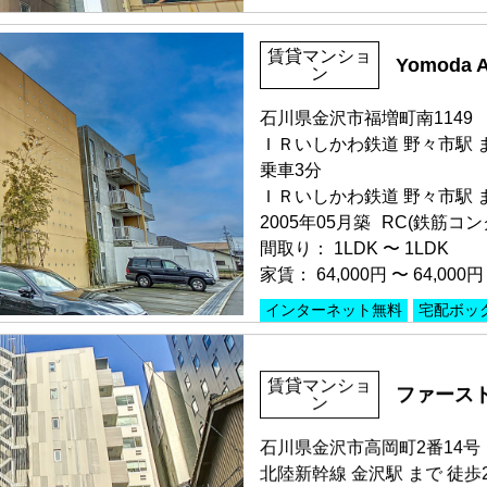
賃貸マンショ
部屋号数 602号室
Yomoda A
ン
家賃 76,000円・共益費 9,40
階数 6階
石川県金沢市福増町南1149
間取り 2K・専有面積 44.7㎡
ＩＲいしかわ鉄道 野々市駅 ま
敷金 2.5ヶ月 ・礼金 2ヶ月
乗車3分
ＩＲいしかわ鉄道 野々市駅 ま
保証人不要・代行
インターネ
2005年05月築
RC(鉄筋コン
間取り：
1LDK
〜
1LDK
家賃：
64,000円
〜
64,000円
インターネット無料
宅配ボッ
部屋号数 102号室
賃貸マンショ
ファース
家賃 64,000円・共益費 6,00
ン
階数 1階
間取り 1LDK・専有面積 50.
石川県金沢市高岡町2番14号
敷金 1ヶ月 ・礼金 1ヶ月
北陸新幹線 金沢駅 まで 徒歩