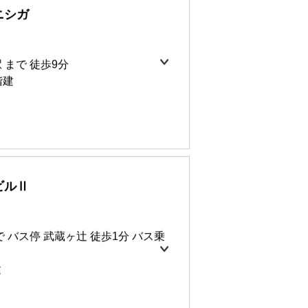
0円
ニシガ
ット無料
積 22.83㎡
 まで 徒歩9分
階建
0円
17㎡
ット無料
ビルⅡ
0円
0円
㎡
 バス停 武蔵ヶ辻 徒歩1分 バス乗
17㎡
建
ット無料