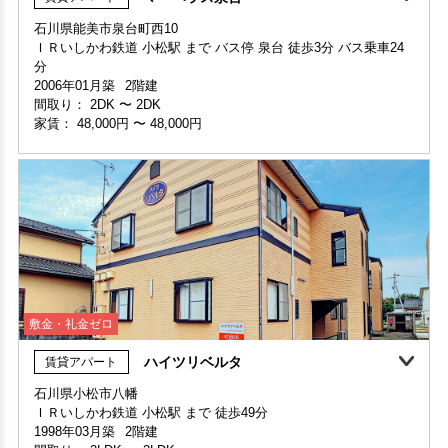
敷金・礼金ゼロ
360°案内
石川県能美市泉台町西10
ＩＲいしかわ鉄道 小松駅 まで バス停 泉台 徒歩3分 バス乗車24
部屋号数 やぎ座号室
分
家賃 56,000円・共益費 3,000円
2006年01月築
2階建
階数 3階
間取り：
2DK
〜
2DK
間取り 2LDK・専有面積 55.38㎡
家賃：
48,000円
〜
48,000円
敷金 - ・礼金 -
保証人不要・代行
インターネット無料
インターネット無料(Wi-Fi)
ペ
敷金・礼金ゼロ
ハイツリベルタ
賃貸アパート
敷金・礼金ゼロ
石川県小松市八幡
ＩＲいしかわ鉄道 小松駅 まで 徒歩49分
部屋号数 201号室
1998年03月築
2階建
家賃 48,000円・共益費 2,000円