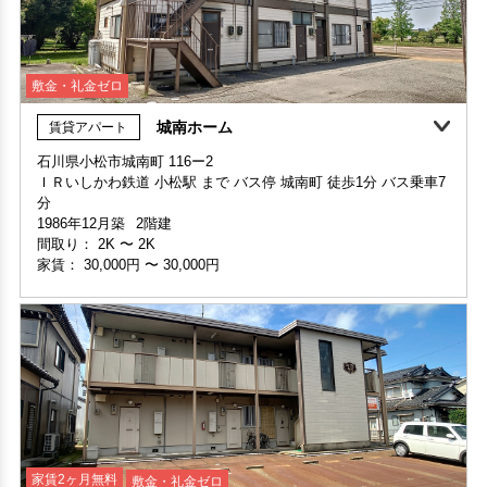
敷金・礼金ゼロ
城南ホーム
賃貸アパート
家賃1ヶ月無料
敷金・礼金ゼロ
石川県小松市城南町 116ー2
ＩＲいしかわ鉄道 小松駅 まで バス停 城南町 徒歩1分 バス乗車7
部屋号数 103号室
分
家賃 27,000円・共益費 家賃に込み
1986年12月築
2階建
階数 1階
間取り：
2K
〜
2K
間取り 1DK・専有面積 37.1㎡
家賃：
30,000円
〜
30,000円
敷金 - ・礼金 -
保証人不要・代行
家賃2ヶ月無料
敷金・礼金ゼロ