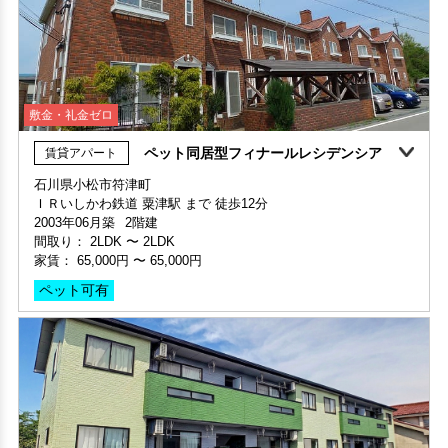
敷金・礼金ゼロ
ペット同居型フィナールレシデンシア
賃貸アパート
新築
石川県小松市符津町
敷金・礼金ゼロ
ＩＲいしかわ鉄道 粟津駅 まで 徒歩12分
部屋号数 101号室
2003年06月築
2階建
家賃 56,000円・共益費 4,000円
部屋号数 203号室
間取り：
2LDK
〜
2LDK
階数 1階
家賃 29,000円・共益費 4,500円
家賃：
65,000円
〜
65,000円
間取り 1LDK・専有面積 30.36㎡
階数 1階
敷金 1ヶ月 ・礼金 1ヶ月
ペット可有
間取り 1K・専有面積 24.18㎡
敷金 - ・礼金 -
保証人不要・代行
インターネット無料
インターネット無料(Wi-Fi)
保証人不要・代行
インターネット無料
インターネット無料(Wi-Fi)