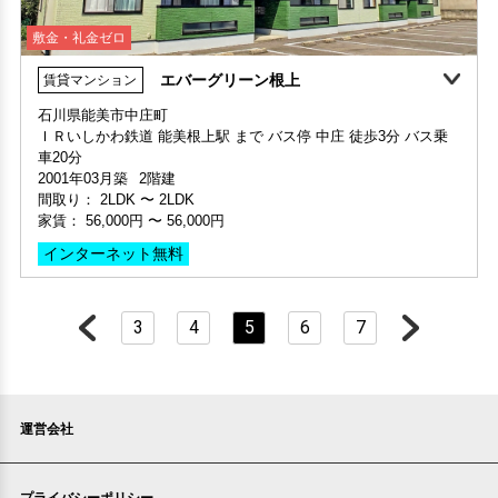
敷金・礼金ゼロ
エバーグリーン根上
賃貸マンション
敷金・礼金ゼロ
石川県能美市中庄町
新築
ＩＲいしかわ鉄道 能美根上駅 まで バス停 中庄 徒歩3分 バス乗
部屋号数 108号室
敷金・礼金ゼロ
部屋号数 102号室
車20分
家賃 65,000円・共益費 家賃に込み
家賃 56,000円・共益費 4,000円
2001年03月築
2階建
部屋号数 211号室
階数 2階
階数 1階
間取り：
2LDK
〜
2LDK
家賃 29,000円・共益費 4,500円
間取り 2LDK・専有面積 66.24㎡
間取り 1LDK・専有面積 30.36㎡
家賃：
56,000円
〜
56,000円
階数 2階
敷金 - ・礼金 -
敷金 1ヶ月 ・礼金 1ヶ月
間取り 1K・専有面積 24.18㎡
インターネット無料
保証人不要・代行
ペット可・相談OK
ペット用設備
敷金 - ・礼金 -
保証人不要・代行
インターネット無料
インターネット無料(Wi-Fi)
保証人不要・代行
3
4
5
6
7
運営会社