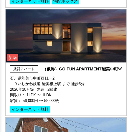
敷金 - ・礼金 -
インターネット無料
宅配ボックス
保証人不要・代行
新築
（仮称）GO FUN APARTMENT能美中町
賃貸アパート
石川県能美市中町酉11ー2
敷金・礼金ゼロ
ＩＲいしかわ鉄道 能美根上駅 まで 徒歩6分
部屋号数 305号室
部屋号数 111号室
2026年10月築
木造
2階建
家賃 58,000円・共益費 6,000円
家賃 29,000円・共益費 4,500円
間取り：
1LDK
〜
1LDK
階数 3階
階数 1階
家賃：
56,000円
〜
58,000円
間取り 1K・専有面積 29.61㎡
間取り 1K・専有面積 24.18㎡
敷金 - ・礼金 116,000円
インターネット無料
敷金 - ・礼金 -
保証人不要・代行
インターネット無料
保証人不要・代行