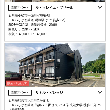
ル・ソレイユ・ブリール
賃貸アパート
敷金・礼金ゼロ
石川県小松市平面町イ89番地
ＩＲいしかわ鉄道 明峰駅 まで 徒歩15分
敷金・礼金ゼロ
360°案内
部屋号数 1号室
家賃4ヶ月無料
敷金・礼金ゼロ
360°案内
2003年03月築
軽量鉄骨造
2階建
家賃 70,000円・共益費 駐車場 家賃に込み
部屋号数 201号室
間取り：
2DK
〜
2DK
階数 階
部屋号数 305号室
家賃 39,000円・共益費 3,000円
家賃：
43,000円
〜
43,000円
間取り 3LDK・専有面積 216.92㎡
家賃 26,000円・共益費 3,000円
階数 2階
敷金 - ・礼金 -
階数 3階
間取り 2K・専有面積 32㎡
間取り 1R(ワンルーム)・専有面積 21.9㎡
敷金 - ・礼金 -
保証人不要・代行
リフォーム
ペット可・相談OK
外国籍相談可
敷金 - ・礼金 -
保証人不要・代行
保証人不要・代行
敷金・礼金ゼロ
リトル・ビレッジ
賃貸アパート
石川県能美市大口町202番地
ＩＲいしかわ鉄道 能美根上駅 まで バス停 先端大学 徒歩12分 バ
部屋号数 102号室
ス乗車52分