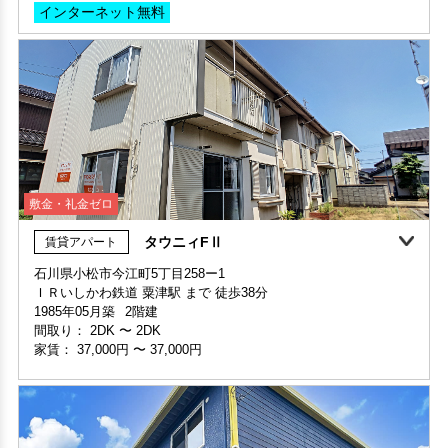
インターネット無料
保証人不要・代行
インターネット無料
ペット可・相談OK
敷金・礼金ゼロ
タウニィFⅡ
賃貸アパート
家賃1ヶ月無料
敷金・礼金ゼロ
360°案内
石川県小松市今江町5丁目258ー1
ＩＲいしかわ鉄道 粟津駅 まで 徒歩38分
部屋号数 A201号室
1985年05月築
2階建
家賃 49,000円・共益費 3,000円
間取り：
2DK
〜
2DK
階数 2階
家賃：
37,000円
〜
37,000円
間取り 1R(ワンルーム)・専有面積 33.66㎡
敷金 - ・礼金 -
保証人不要・代行
インターネット無料
インターネット無料(Wi-Fi)