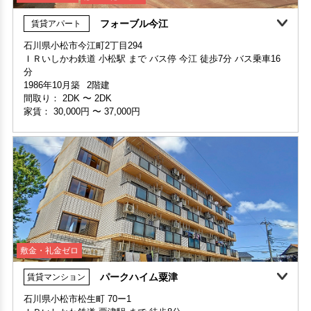
フォーブル今江
賃貸アパート
敷金・礼金ゼロ
石川県小松市今江町2丁目294
家賃1ヶ月無料
敷金・礼金ゼロ
ＩＲいしかわ鉄道 小松駅 まで バス停 今江 徒歩7分 バス乗車16
部屋号数 102号室
分
部屋号数 202号室
家賃 30,000円・共益費 2,000円
1986年10月築
2階建
家賃 27,000円・共益費 家賃に込み
階数 1階
間取り：
2DK
〜
2DK
階数 2階
間取り 2K・専有面積 33㎡
家賃：
30,000円
〜
37,000円
間取り 1DK・専有面積 37.1㎡
敷金 - ・礼金 -
敷金 - ・礼金 -
保証人不要・代行
保証人不要・代行
敷金・礼金ゼロ
パークハイム粟津
賃貸マンション
家賃2ヶ月無料
敷金・礼金ゼロ
360°案内
石川県小松市松生町 70ー1