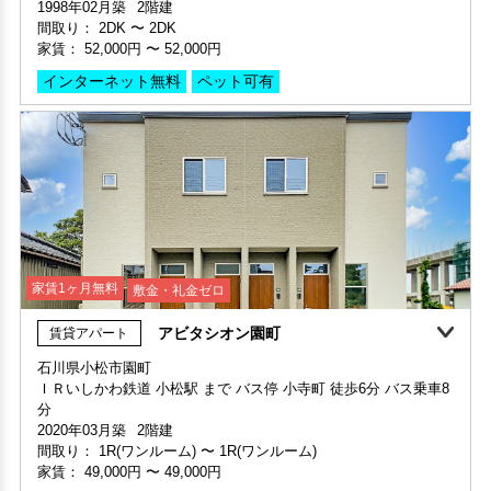
1998年02月築
2階建
間取り：
2DK
〜
2DK
家賃：
52,000円
〜
52,000円
インターネット無料
ペット可有
家賃1ヶ月無料
敷金・礼金ゼロ
アビタシオン園町
賃貸アパート
敷金・礼金ゼロ
石川県小松市園町
ＩＲいしかわ鉄道 小松駅 まで バス停 小寺町 徒歩6分 バス乗車8
申込済
部屋号数 202号室
分
家賃 52,000円・共益費 3,000円
2020年03月築
2階建
階数 2階
間取り：
1R(ワンルーム)
〜
1R(ワンルーム)
間取り 2DK・専有面積 49.6㎡
家賃：
49,000円
〜
49,000円
敷金 - ・礼金 -