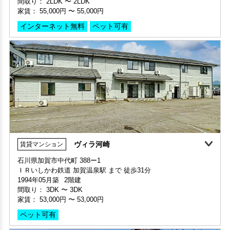
間取り：
2LDK
〜
2LDK
階数 2階
家賃：
55,000円
〜
55,000円
間取り 2DK・専有面積 50.86㎡
敷金 - ・礼金 -
インターネット無料
ペット可有
保証人不要・代行
ロケーション良好
ヴィラ河崎
賃貸マンション
敷金・礼金ゼロ
石川県加賀市中代町 388ー1
ＩＲいしかわ鉄道 加賀温泉駅 まで 徒歩31分
部屋号数 103号室
1994年05月築
2階建
家賃 55,000円・共益費 3,000円
間取り：
3DK
〜
3DK
階数 1階
家賃：
53,000円
〜
53,000円
間取り 2LDK・専有面積 54.31㎡
敷金 - ・礼金 -
ペット可有
保証人不要・代行
インターネット無料
ペット可・相談OK