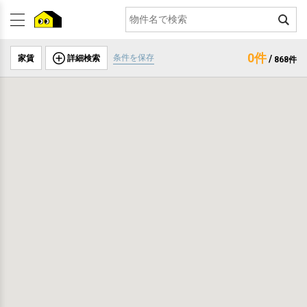
0件
条件を保存
家賃
詳細検索
/
868件